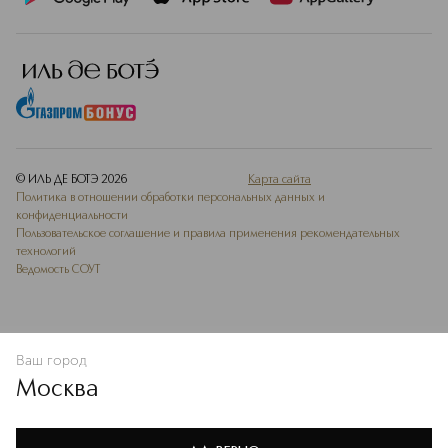
© ИЛЬ ДЕ БОТЭ
2026
Карта сайта
Политика в отношении обработки персональных данных и
конфиденциальности
Пользовательское соглашение и правила применения рекомендательных
технологий
Ведомость СОУТ
Ваш город
ДОБАВИТЬ В ИЗБРАННОЕ
Москва
Мы используем cookie-файлы и сервисы веб-аналитики. Они
необходимы для улучшения работы сайта. Подробнее –
OK