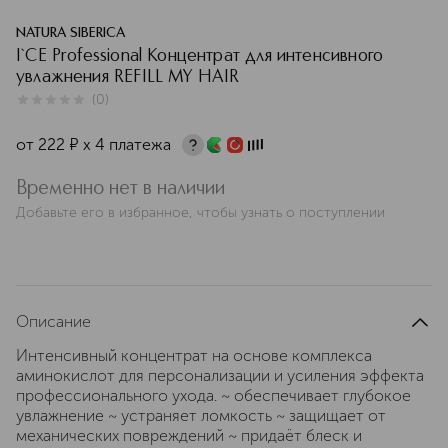
NATURA SIBERICA
I`CE Professional Концентрат для интенсивного
увлажнения REFILL MY HAIR
(
0
)
0
из
5
0
от
222
¤
х 4 платежа
Временно нет в наличии
Добавьте его в избранное, чтобы узнать о поступлении
Описание
Интенсивный концентрат на основе комплекса
аминокислот для персонализации и усиления эффекта
профессионального ухода. ~ обеспечивает глубокое
увлажнение ~ устраняет ломкость ~ защищает от
механических повреждений ~ придаёт блеск и