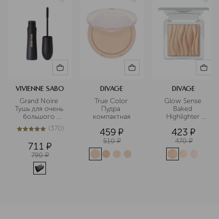
VIVIENNE SABO
DIVAGE
DIVAGE
Grand Noire 
True Color 
Glow Sense 
Тушь для очень 
Пудра 
Baked 
большого 
компактная
Highlighter 
объема и 
Хайлайтер для 
(
370
)
459
¤
423
¤
удлинения
лица 
4.9
из
5
370
запеченный
510
¤
470
¤
711
¤
790
¤