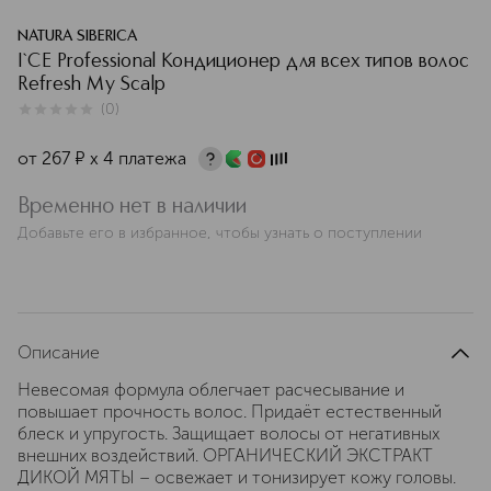
NATURA SIBERICA
I`CE Professional Кондиционер для всех типов волос
Refresh My Scalp
(
0
)
0
из
5
0
от
267
¤
х 4 платежа
Временно нет в наличии
Добавьте его в избранное, чтобы узнать о поступлении
Описание
Невесомая формула облегчает расчесывание и
повышает прочность волос. Придаёт естественный
блеск и упругость. Защищает волосы от негативных
внешних воздействий. ОРГАНИЧЕСКИЙ ЭКСТРАКТ
ДИКОЙ МЯТЫ – освежает и тонизирует кожу головы.