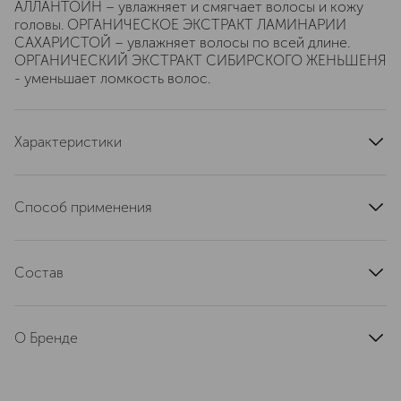
АЛЛАНТОИН – увлажняет и смягчает волосы и кожу
головы. ОРГАНИЧЕСКОЕ ЭКСТРАКТ ЛАМИНАРИИ
САХАРИСТОЙ – увлажняет волосы по всей длине.
ОРГАНИЧЕСКИЙ ЭКСТРАКТ СИБИРСКОГО ЖЕНЬШЕНЯ
- уменьшает ломкость волос.
Характеристики
артикул
4630079566907
Способ применения
нанести на вымытые влажные волосы на 1-2 минуты.
Тщательно смыть.
Состав
AQUA, CETEARYL ALCOHOL, COCOS NUCIFERA OIL,
MENTHA ARVENSIS LEAF EXTRACT (ORGANIC WILD
О Бренде
MINT EXTRACT), LAMINARIA SACCHARINA EXTRACT WH
(ORGANIC LAMINARIA EXTRACT), ELEUTHEROCOCCUS
NATURA SIBERICA (Натура Сиберика)
SENTICOSUS EXTRACT WH (ORGANIC SIBERIAN
— первая в России органическая
GINSENG EXTRACT), CETRIMONIUM CHLORIDE,