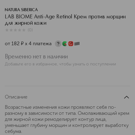
NATURA SIBERICA
LAB BIOME Anti-Age Retinol Крем против морщин
для жирной кожи
(
0
)
0
из
5
0
от
182
¤
х 4 платежа
Временно нет в наличии
Добавьте его в избранное, чтобы узнать о поступлении
Описание
Возрастные изменения кожи проявляют себя по-
разному в зависимости от типа. Омолаживающий крем
для жирной кожи ремоделирует контур лица,
уменьшает глубину морщин и контролирует выработку
себума.