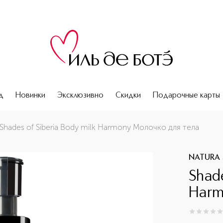
д
Новинки
Эксклюзивно
Скидки
Подарочные карты
Shades of Siberia Body milk Harmony Молочко для тела
NATURA 
Shade
Harm
0
из
5
0