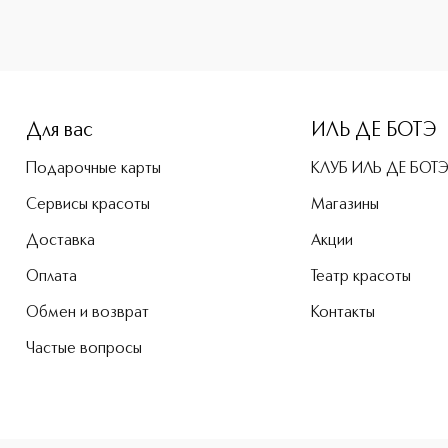
-height: 107%; color: #00b0f0;">Shades of Siberia Body mil
Для вас
ИЛЬ ДЕ БОТЭ
Подарочные карты
КЛУБ ИЛЬ ДЕ БОТ
Сервисы красоты
Магазины
Доставка
Акции
Оплата
Театр красоты
Обмен и возврат
Контакты
Частые вопросы