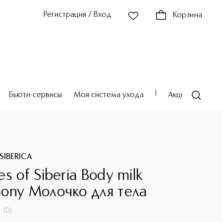
Регистрация / Вход
Корзина
Бьюти-сервисы
Моя система ухода
Акции
Театр
SIBERICA
s of Siberia Body milk
ony Молочко для тела
(
0
)