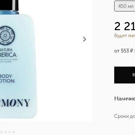
450 мл
2 2
будет н
от
553
¤
В
Наличие
Сроки до