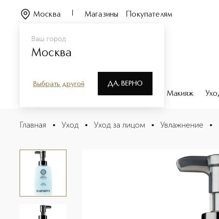
Москва
Магазины
Покупателям
Ваш город
Москва
ДА, ВЕРНО
Выбрать другой
Каталог
Бренды
Парфюмерия
Макияж
Ухо
Shades of Siberia Body milk Harmony Молочко для тела
Главная
•
Уход
•
Уход за лицом
•
Увлажнение
•
Описание
Характеристики