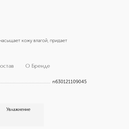
насыщает кожу влагой, придает
остав
О Бренде
n630121109045
Увлажнение