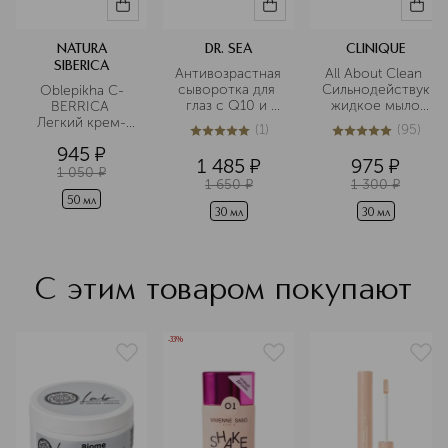
NATURA
DR. SEA
CLINIQUE
SIBERICA
Антивозрастная 
All About Clean 
сыворотка для 
Сильнодействующ
Oblepikha C-
глаз с Q10 и 
 жидкое мыло 
BERRICA 
витамином С
для жирной 
Легкий крем-
(
1
)
(
95
)
кожи в 
флюид 
5
из
5
1
4.9
из
5
95
945
¤
дорожном 
тонизирующий
1 485
¤
975
¤
формате
1 050
¤
1 650
¤
1 300
¤
50 мл
30 мл
30 мл
С этим товаром покупают
-33%