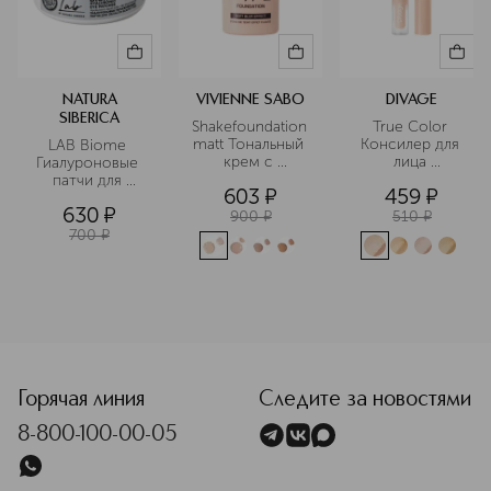
NATURA
VIVIENNE SABO
DIVAGE
SIBERICA
Shakefoundation 
True Color 
matt Тональный 
Консилер для 
LAB Biome 
крем с 
лица 
Гиалуроновые 
натуральным 
универсальный
патчи для 
603
¤
459
¤
блюр эффектом
области вокруг 
630
¤
глаз 
900
¤
510
¤
увлажняющие
700
¤
<p class="MsoNormal"><span style="font-size: 12.0pt; lin
Горячая линия
Следите за новостями
8-800-100-00-05