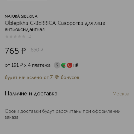
NATURA SIBERICA
Oblepikha C-BERRICA Сыворотка для лица
антиоксидантная
(
0
)
0
из
5
0
765
¤
850
¤
от
191
¤
х 4 платежа
будет начислено
от
7
бонусов
Наличие и доставка
Москва
Сроки доставки будут рассчитаны при оформлении
заказа