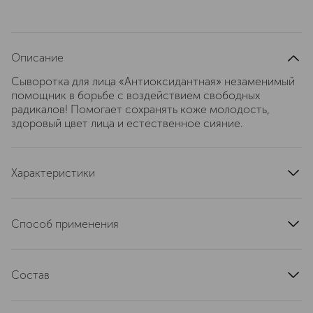
Описание
Сыворотка для лица «Антиоксидантная» незаменимый
помощник в борьбе с воздействием свободных
радикалов! Помогает сохранять коже молодость,
здоровый цвет лица и естественное сияние.
Характеристики
артикул
4680038359248
Способ применения
Нанести небольшое количество сыворотки на сухую
чистую кожу до полного впитывания, затем нанести
Состав
крем.
Aqua with infusions of Hippophae Rhamnoides Fruit
WaterWHH (органический гидролат алтайской