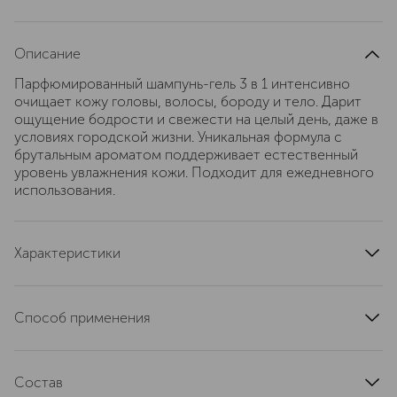
Описание
Парфюмированный шампунь-гель 3 в 1 интенсивно
очищает кожу головы, волосы, бороду и тело. Дарит
ощущение бодрости и свежести на целый день, даже в
условиях городской жизни. Уникальная формула с
брутальным ароматом поддерживает естественный
уровень увлажнения кожи. Подходит для ежедневного
использования.
Характеристики
артикул
4630121104859
Способ применения
Нанесите средство на тело и кожу головы,
распределите массирующими движениями, смойте
Состав
теплой водой.