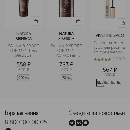
NATURA
NATURA
VIVIENNE SABO
SIBERICA
SIBERICA
Cabaret premiere 
SAUNA & SPORT 
SAUNA & SPORT 
Тушь для ресниц 
FOR MEN Гель 
FOR MEN 
со сценическим 
для душа 
Роликовый 
эффектом
(
16603
)
увлажнение и 
дезодорант 
5
из
5
16603
558
¤
783
¤
свежесть
Сибирская 
567
¤
защита
620
¤
870
¤
630
¤
200 мл
70 мл
<p class="MsoNormal"><span style="font-size: 12.0pt; lin
Горячая линия
Следите за новостями
8-800-100-00-05