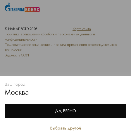
© ИЛЬ ДЕ БОТЭ
2026
Карта сайта
Политика в отношении обработки персональных данных и
конфиденциальности
Пользовательское соглашение и правила применения рекомендательных
технологий
Ведомость СОУТ
Ваш город
В КОРЗИНУ
КУПИТЬ СЕЙЧАС
Москва
Мы используем cookie-файлы и сервисы веб-аналитики. Они
необходимы для улучшения работы сайта. Подробнее –
OK
в
Политике конфиденциальности
ДА, ВЕРНО
Выбрать другой