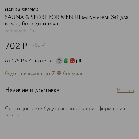
NATURA SIBERICA
SAUNA & SPORT FOR MEN Шампунь-гель 3в1 для
волос, бороды и тела
(
0
)
0
из
5
0
702
¤
780
¤
от
175
¤
х 4 платежа
будет начислено
от
7
бонусов
Наличие и доставка
Москва
Сроки доставки будут рассчитаны при оформлении
заказа