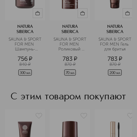
NATURA
NATURA
NATURA
SIBERICA
SIBERICA
SIBERICA
SAUNA & SPORT 
SAUNA & SPORT 
SAUNA & SPORT 
FOR MEN 
FOR MEN 
FOR MEN Гель 
Шампунь-
Роликовый 
для бритья
детокс для всех 
дезодорант 
756
¤
783
¤
783
¤
типов волос
Сибирская 
защита
840
¤
870
¤
870
¤
300 мл
70 мл
200 мл
С этим товаром покупают