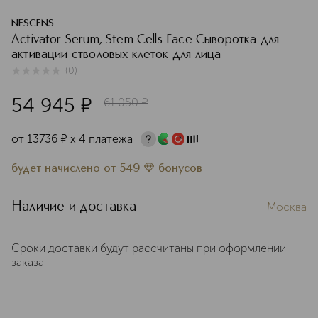
NESCENS
Activator Serum, Stem Cells Face Сыворотка для
активации стволовых клеток для лица
(
0
)
0
из
5
0
54 945
¤
61 050
¤
от
13736
¤
х 4 платежа
будет начислено
от
549
бонусов
Наличие и доставка
Москва
Сроки доставки будут рассчитаны при оформлении
заказа