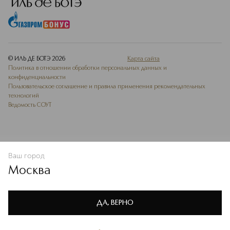
© ИЛЬ ДЕ БОТЭ
2026
Карта сайта
Политика в отношении обработки персональных данных и
конфиденциальности
Пользовательское соглашение и правила применения рекомендательных
технологий
Ведомость СОУТ
Ваш город
В КОРЗИНУ
КУПИТЬ СЕЙЧАС
Москва
Мы используем cookie-файлы и сервисы веб-аналитики. Они
необходимы для улучшения работы сайта. Подробнее –
OK
в
Политике конфиденциальности
ДА, ВЕРНО