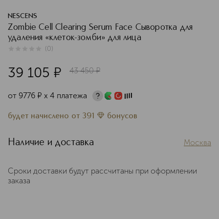
NESCENS
Zombie Cell Clearing Serum Face Сыворотка для
удаления «клеток-зомби» для лица
(
0
)
0
из
5
0
39 105
¤
43 450
¤
от
9776
¤
х 4 платежа
будет начислено
от
391
бонусов
Наличие и доставка
Москва
Сроки доставки будут рассчитаны при оформлении
заказа