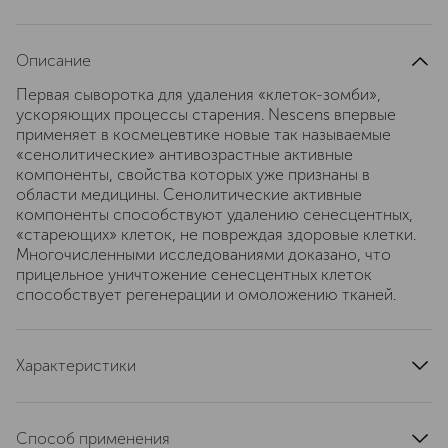
Описание
Первая сыворотка для удаления «клеток-зомби»,
ускоряющих процессы старения. Nescens впервые
применяет в космецевтике новые так называемые
«сенолитические» антивозрастные активные
компоненты, свойства которых уже признаны в
области медицины. Сенолитические активные
компоненты способствуют удалению сенесцентных,
«стареющих» клеток, не повреждая здоровые клетки.
Многочисленными исследованиями доказано, что
прицельное уничтожение сенесцентных клеток
способствует регенерации и омоложению тканей.
Характеристики
область применения
лицо
тип кожи
проблемная
Способ применения