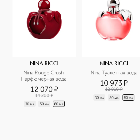
NINA RICCI
NINA RICCI
Nina Rouge Crush 
Nina Туалетная вода
Парфюмерная вода 
10 973
¤
12 070
¤
12 910
¤
14 200
¤
30 мл
50 мл
80 мл
30 мл
50 мл
80 мл