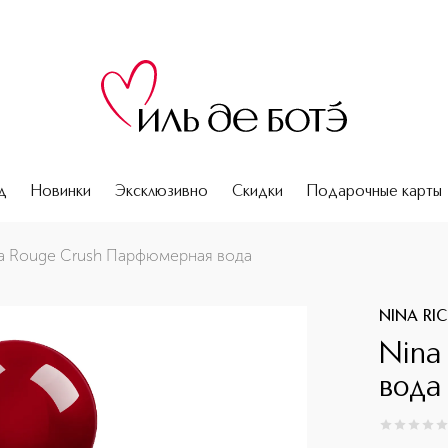
д
Новинки
Эксклюзивно
Скидки
Подарочные карты
a Rouge Crush Парфюмерная вода
NINA RIC
Nina
вода
0
из
5
0