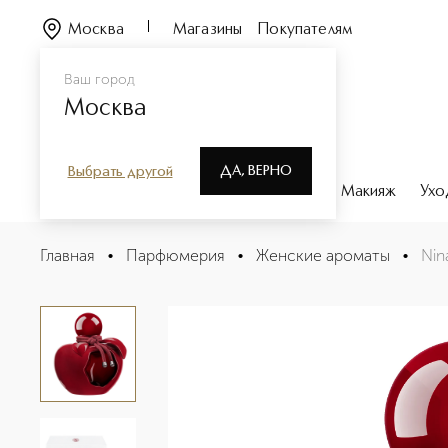
Москва
Магазины
Покупателям
Ваш город
Москва
ДА, ВЕРНО
Выбрать другой
Каталог
Бренды
Парфюмерия
Макияж
Ухо
Nina Rouge Crush Парфюмерная вода
Главная
•
Парфюмерия
•
Женские ароматы
•
Nin
Описание
Характеристики