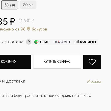
80 мл
50 мл
85
¤
11 630
¤
ачислено
от
98
бонусов
¤
х 4 платежа
 КОРЗИНУ
КУПИТЬ СЕЙЧАС
 и доставка
Москва
ставки будут рассчитаны при оформлении заказа