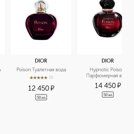
DIOR
DIOR
 
Poison Туалетная вода
Hypnotic Poison 
Парфюмерная вода
(
1
)
5
из
5
1
14 450
¤
12 450
¤
50 мл
50 мл