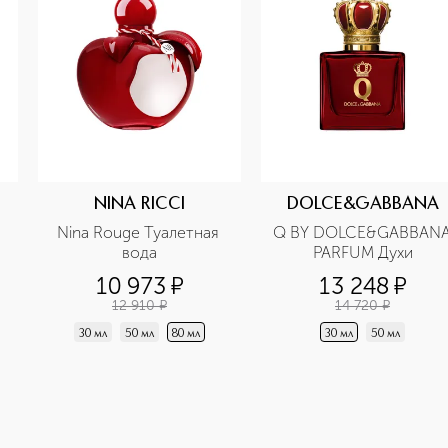
NINA RICCI
DOLCE&GABBANA
Nina Rouge Туалетная 
Q BY DOLCE&GABBANA
вода
PARFUM Духи
10 973
¤
13 248
¤
12 910
¤
14 720
¤
30 мл
50 мл
80 мл
30 мл
50 мл