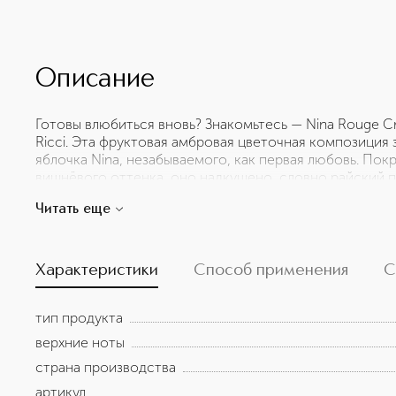
Описание
Готовы влюбиться вновь? Знакомьтесь — Nina Rouge C
Ricci. Эта фруктовая амбровая цветочная композиция 
яблочка Nina, незабываемого, как первая любовь. Пок
вишнёвого оттенка, оно надкушено, словно райский 
устоять. Сочетая в себе гурманские фруктовые ноты,
Читать еще
теплоту, Nina Rouge Crush покоряет сердца своим зв
создают палитру ярких оттенков, которыми переливаю
гардения распускаются в цветущем букете, окутанно
романтики и бескомпромиссной женственности.
Характеристики
Способ применения
С
тип продукта
верхние ноты
страна производства
артикул