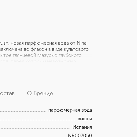
rush, новая парфюмерная вода от Nina
заключена во флакон в виде культового
рытое глянцевой глазурью глубокого
плод, перед которым невозможно
 цветочные аккорды и чувственную
учанием. Сочная вишня и малина
тся флакон и сам аромат. Яркая роза и
м нежностью ванили. Квинтэссенция
остав
О Бренде
парфюмерная вода
вишня
Испания
NR007050