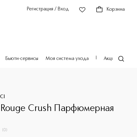
Регистрация / Вход
Корзина
Бьюти-сервисы
Моя система ухода
Акции
Театр
CI
 Rouge Crush Парфюмерная
(
0
)