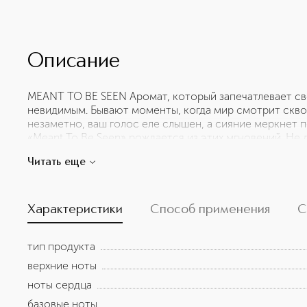
Описание
MEANT TO BE SEEN Аромат, который запечатлевает све
невидимым. Бывают моменты, когда мир смотрит сквоз
незаметно, ваш голос еле слышен, а сияние меркнет 
«Meant To Be Seen» рождается из этих мгновений. Не дл
чтобы преобразить. Аромат, который служит якорем 
Читать еще
напоминанием о том, что ваша сущность заслуживает,
почувствовали. «Meant To Be Seen» – это не просто ар
мечтателей. Тех, чье сияние померкло, но не затеряло
и напоминает о тебе. Тебе никогда не было суждено пря
Характеристики
Способ применения
С
тип продукта
верхние ноты
ноты сердца
базовые ноты