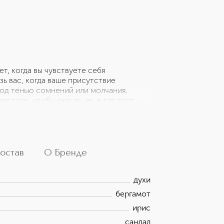
т, когда вы чувствуете себя
ь вас, когда ваше присутствие
под тенью сомнений или молчания.
я того, чтобы скрыть их, а для того,
света — тихим, но мощным
 чтобы ее заметили, запомнили и
омат, это заявление. Для тихих
сь. Этот аромат находит тебя в тишине
таться. Ты всегда на виду.
остав
О Бренде
духи
бергамот
ирис
сандал