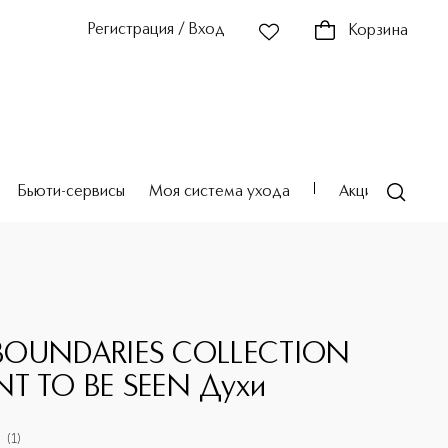
Регистрация / Вход
Корзина
Бьюти-сервисы
Моя система ухода
Акции
Театр
BOUNDARIES COLLECTION
T TO BE SEEN Духи
(
1
)