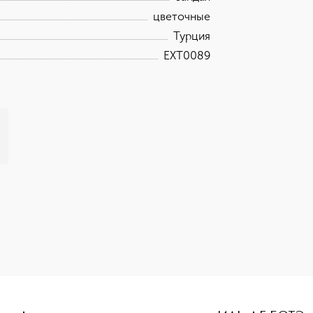
цветочные
Турция
EXT0089
ne-height: 107%; color: #00b0f0;">NO BOUNDARIES COLLECTI