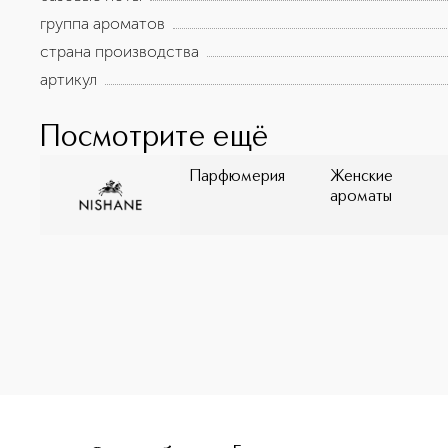
группа ароматов
страна производства
артикул
Посмотрите ещё
Парфюмерия
Женские
ароматы
<p class="MsoNormal"><span style="font-size: 12.0pt; li