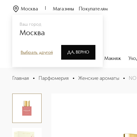
Москва
Магазины
Покупателям
Ваш город
Москва
ДА, ВЕРНО
Выбрать другой
Каталог
Бренды
Парфюмерия
Макияж
Ухо
NO BOUNDARIES COLLECTION MEANT TO BE SEEN Ду
Главная
•
Парфюмерия
•
Женские ароматы
•
NO
Описание
Характеристики