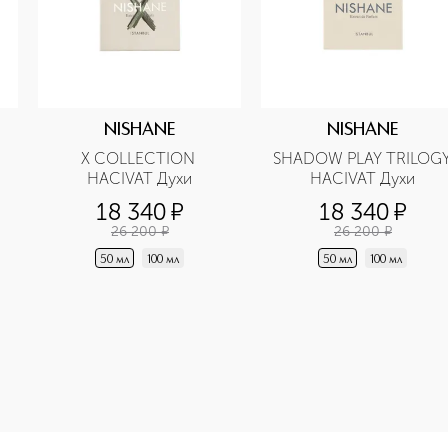
NISHANE
NISHANE
X COLLECTION 
SHADOW PLAY TRILOGY
HACIVAT Духи
HACIVAT Духи
18 340
¤
18 340
¤
26 200
¤
26 200
¤
50 мл
100 мл
50 мл
100 мл
e-height: 107%; color: #00b0f0;">SHADOW PLAY TRILOGY KAR