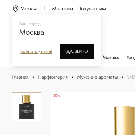
Москва
Магазины
Покупателям
Ваш город
Москва
ДА, ВЕРНО
Выбрать другой
Каталог
Бренды
Парфюмерия
Макияж
Ухо
SHADOW PLAY TRILOGY KARAGOZ Духи
Главная
•
Парфюмерия
•
Мужские ароматы
•
SH
Описание
Характеристики
-30%