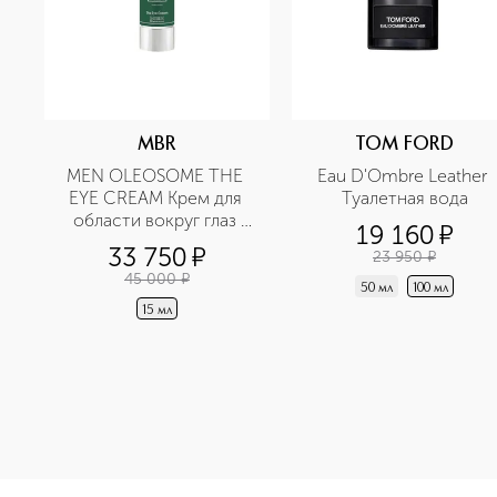
MBR
TOM FORD
MEN OLEOSOME THE 
Eau D'Ombre Leather 
EYE CREAM Крем для 
Туалетная вода
области вокруг глаз 
19 160
¤
разглаживающий
33 750
¤
23 950
¤
45 000
¤
50 мл
100 мл
15 мл
<p class="MsoNormal"><span style="font-size: 12.0pt; lin