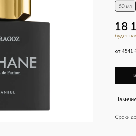
50 мл
18 
будет н
от
4541
В
Наличие
Сроки до