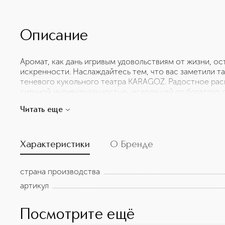
Описание
Аромат, как дань игривым удовольствиям от жизни, 
искренности. Наслаждайтесь тем, что вас заметили та
теневого кукольного театра KARAGOZ. Радостное рас
сильной индивидуальностью, исходящей от богатого 
богатством нероли, жасмина и пачули. Ветивер, агаро
Читать еще
последними штрихами кисти, чтобы изобразить этого
Характеристики
О Бренде
страна производства
артикул
Посмотрите ещё