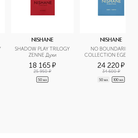
NISHANE
NISHANE
 
SHADOW PLAY TRILOGY 
NO BOUNDARIES 
ZENNE Духи
COLLECTION EGE Духи
18 165
¤
24 220
¤
25 950
¤
34 600
¤
50 мл
50 мл
100 мл
AGOZ Духи приобретайте в нашем интернет-магазине. Действу