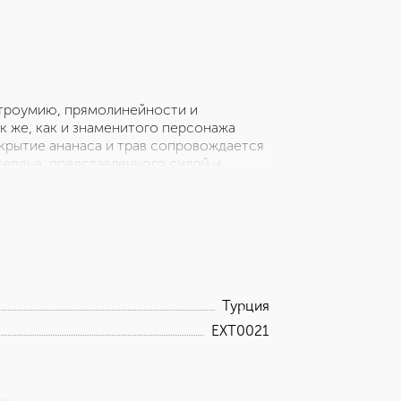
остроумию, прямолинейности и
к же, как и знаменитого персонажа
крытие ананаса и трав сопровождается
сердца, представленного силой и
вое дерево и амбра должны были стать
 игривого персонажа
Турция
EXT0021