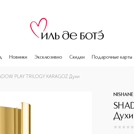
д
Новинки
Эксклюзивно
Скидки
Подарочные карты
ADOW PLAY TRILOGY KARAGOZ Духи
NISHANE
SHA
Духи
0
из
5
0