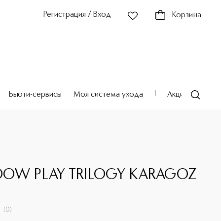
Регистрация / Вход
Корзина
Бьюти-сервисы
Моя система ухода
Акции
Театр
DOW PLAY TRILOGY KARAGOZ
(
0
)