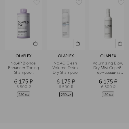
механических повреждений.
Подробнее
OLAPLEX
OLAPLEX
OLAPLEX
No.4P Blonde 
No.4D Clean 
Volumizing Blow 
Enhancer Toning 
Volume Detox 
Dry Mist Спрей-
Shampoo 
Dry Shampoo 
термозащита 
Шампунь 
Сухой шампунь 
для объема 
6 175
¤
6 175
¤
6 175
¤
тонирующий 
детокс для 
волос 
“Система 
волос 
6 500
¤
6 500
¤
6 500
¤
защиты светлых 
волос” 
250 мл
250 мл
150 мл
<p class="MsoNormal"><span style="font-size: 12.0pt; lin