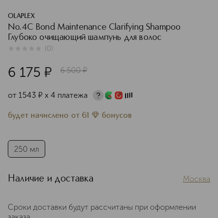
OLAPLEX
No.4C Bond Maintenance Clarifying Shampoo
Глубоко очищающий шампунь для волос
(
0
)
0
из
5
0
6 175
¤
6 500
¤
от
1543
¤
х 4 платежа
будет начислено
от
61
бонусов
250 мл
Наличие и доставка
Москва
Сроки доставки будут рассчитаны при оформлении
заказа