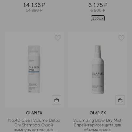
шампунь для волос 
14 136
¤
6 175
¤
14 880
¤
6 500
¤
250 мл
OLAPLEX
OLAPLEX
No.4D Clean Volume Detox 
Volumizing Blow Dry Mist 
Dry Shampoo Сухой 
Спрей-термозащита для 
шампунь детокс для 
объема волос 