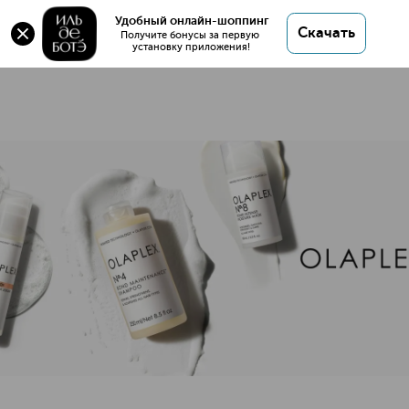
Удобный онлайн-шоппинг
5 товаров
Скачать
Получите бонусы за первую 
установку приложения!
OLAPLEX