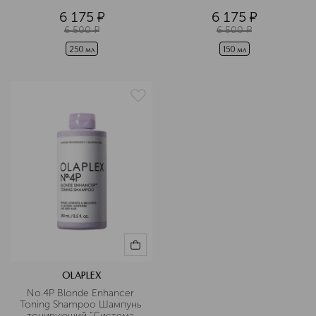
волос 
6 175
¤
6 175
¤
6 500
¤
6 500
¤
250 мл
150 мл
OLAPLEX
No.4P Blonde Enhancer 
Toning Shampoo Шампунь 
тонирующий “Система 