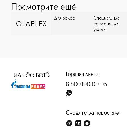
своей уникальной технологии, направленной на восст
Посмотрите ещё
разрушенных в результате химических процедур, терм
повреждений. В основу формул бренда входит «строит
Для волос
Специальные
Aminopropyl Diglycol Dimaleate), которая восстанавли
средства для
дальнейших повреждений. Продукты OLAPLEX подходят
ухода
Горячая линия
8-800-100-00-05
Следите за новостями