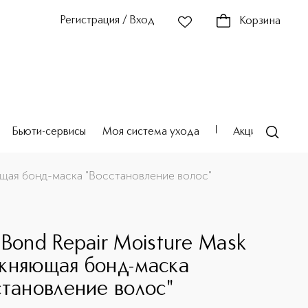
Регистрация / Вход
Корзина
Бьюти-сервисы
Моя система ухода
Акции
Театр
яющая бонд-маска "Восстановление волос"
 Bond Repair Moisture Mask
жняющая бонд-маска
становление волос"