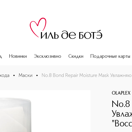
д
Новинки
Эксклюзивно
Скидки
Подарочные карты
ска "Восстановление волос"
хода
•
Маски
•
No.8 Bond Repair Moisture Mask Увлажн
OLAPLEX
No.8
Увла
"Вос