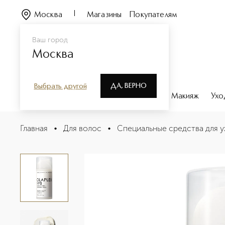
Москва
Магазины
Покупателям
Ваш город
Москва
ДА, ВЕРНО
Выбрать другой
Каталог
Бренды
Парфюмерия
Макияж
Ухо
No.8 Bond Repair Moisture Mask Увлажняющая бонд-ма
Главная
•
Для волос
•
Специальные средства для у