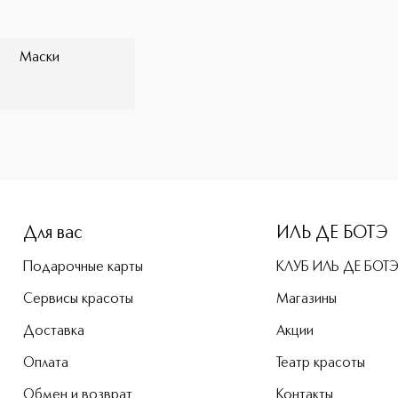
ановление дисульфидных связей,
ического воздействия и механических
ельная» молекула BADD (Bis-
Маски
вает структуру волос и защищает их от
 для всех типов волос.
Для вас
ИЛЬ ДЕ БОТЭ
Подарочные карты
КЛУБ ИЛЬ ДЕ БОТ
Сервисы красоты
Магазины
Доставка
Акции
Оплата
Театр красоты
Обмен и возврат
Контакты