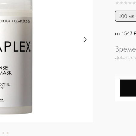
0
из
5
0
100 мл
от
1543
Време
Добавьте 