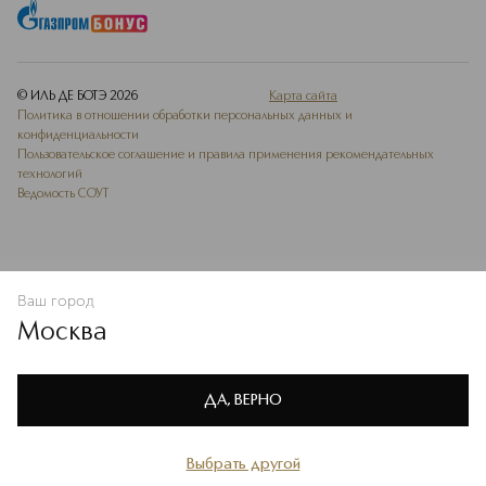
© ИЛЬ ДЕ БОТЭ
2026
Карта сайта
Политика в отношении обработки персональных данных и
конфиденциальности
Пользовательское соглашение и правила применения рекомендательных
технологий
Ведомость СОУТ
Ваш город
В КОРЗИНУ
КУПИТЬ СЕЙЧАС
Москва
Мы используем cookie-файлы и сервисы веб-аналитики. Они
необходимы для улучшения работы сайта. Подробнее –
OK
в
Политике конфиденциальности
ДА, ВЕРНО
Выбрать другой
Главная
Каталог
Избранное
Профиль
Корзина