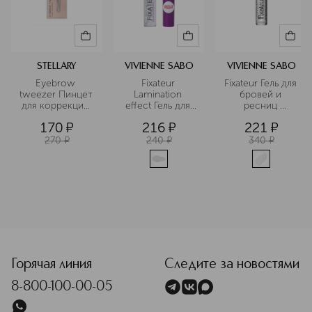
STELLARY
VIVIENNE SABO
VIVIENNE SABO
Eyebrow 
Fixateur 
Fixateur Гель для 
tweezer Пинцет 
Lamination 
бровей и 
для коррекции 
effect Гель для 
ресниц 
бровей
бровей с 
прозрачный 
170
¤
216
¤
221
¤
эффектом 
фиксирующий
ламинирования
270
¤
240
¤
340
¤
<p class="MsoNormal"><span style="font-size: 12.0pt; lin
Горячая линия
Следите за новостями
8-800-100-00-05