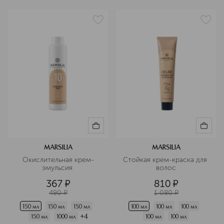
MARSILIA
MARSILIA
Окислительная крем-
Стойкая крем-краска для 
эмульсия 
волос
367
¤
810
¤
490
¤
1 080
¤
150 мл
150 мл
150 мл
100 мл
100 мл
100 мл
+
4
100 мл
100 мл
150 мл
1000 мл