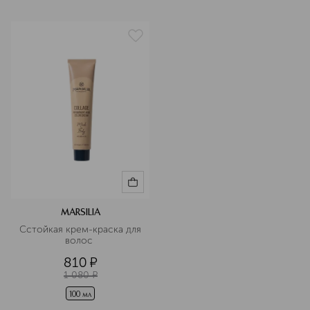
MARSILIA
Сстойкая крем-краска для 
волос 
810
¤
1 080
¤
100 мл