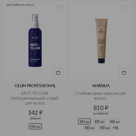
ДОСТАВИМ ЗА 3 ЧАСА
OLLIN PROFESSIONAL
MARSILIA
ANTI-YELLOW 
Стойкая крем-краска для 
Нейтрализующий спрей 
волос 
для волос
810
¤
342
¤
1 080
¤
380
¤
100 мл
100 мл
100 мл
150 мл
+
16
100 мл
100 мл