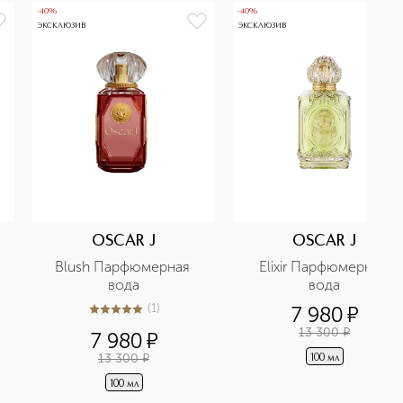
-40%
-40%
ЭКСКЛЮЗИВ
ЭКСКЛЮЗИВ
OSCAR J
OSCAR J
Blush Парфюмерная 
Elixir Парфюмерная 
вода
вода
(
1
)
7 980
¤
5
из
5
1
13 300
¤
7 980
¤
13 300
¤
100 мл
100 мл