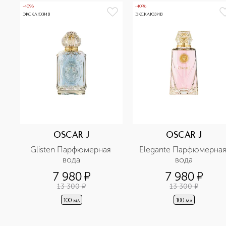
-40%
-40%
ЭКСКЛЮЗИВ
ЭКСКЛЮЗИВ
OSCAR J
OSCAR J
Glisten Парфюмерная 
Elegante Парфюмерная
вода
вода
7 980
¤
7 980
¤
13 300
¤
13 300
¤
100 мл
100 мл