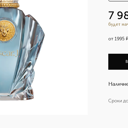
7 9
будет н
от
1995
В
Наличие
Сроки до