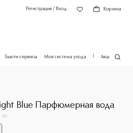
Регистрация / Вход
Корзина
Бьюти-сервисы
Моя система ухода
Акции
Театр
ight Blue Парфюмерная вода
(
0
)