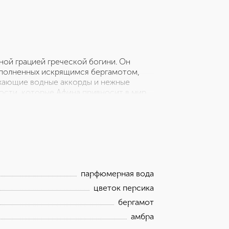
ой грацией греческой богини. Он
ополненных искрящимся бергамотом,
ежающие водные аккорды и нежные
ости, которые Афина привносит в мир.
емлистым шлейфом, напоминая о
х мудрость поколений. ВЕРХНИЕ НОТЫ:
амот НОТЫ СЕРДЦА: водные аккорды,
парфюмерная вода
цветок персика
бергамот
амбра