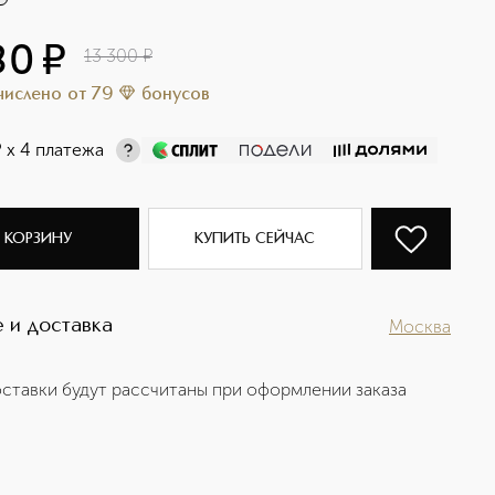
80
¤
13 300
¤
ачислено
от
79
бонусов
¤
х 4 платежа
 КОРЗИНУ
КУПИТЬ СЕЙЧАС
 и доставка
Москва
ставки будут рассчитаны при оформлении заказа