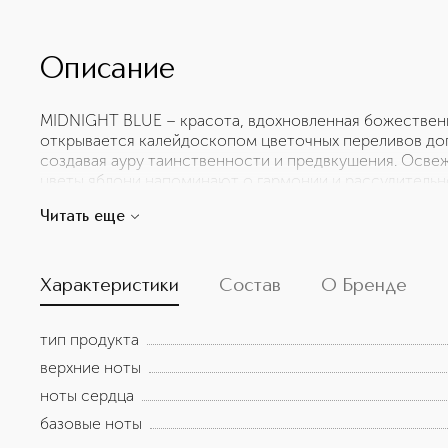
Описание
MIDNIGHT BLUE – красота, вдохновленная божественн
открывается калейдоскопом цветочных переливов д
создавая ауру таинственности и предвкушения. Осв
цветы яблони напоминают о гармонии и рассудительн
Чувственная минеральная амбра окутывает теплым, з
Читать еще
древних храмах и многовековых монументах, хранящи
цветочные аккорды, цветы персикового дерева, берг
цветы яблони НОТЫ БАЗЫ: минеральная амбра
Характеристики
Состав
О Бренде
тип продукта
верхние ноты
ноты сердца
базовые ноты