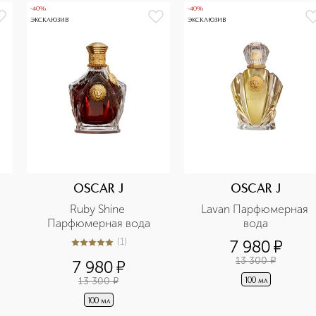
-40%
-40%
ЭКСКЛЮЗИВ
ЭКСКЛЮЗИВ
OSCAR J
OSCAR J
 
Ruby Shine 
Lavan Парфюмерная 
Парфюмерная вода
вода
(
1
)
7 980
¤
5
из
5
1
13 300
¤
7 980
¤
13 300
¤
100 мл
100 мл