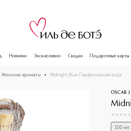
д
Новинки
Эксклюзивно
Скидки
Подарочные карты
Женские ароматы
•
Midnight Blue Парфюмерная вода
OSCAR J
Midn
0
из
5
0
100 мл