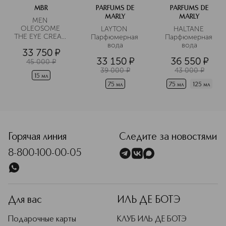
MBR
PARFUMS DE
PARFUMS DE
MARLY
MARLY
MEN 
OLEOSOME 
LAYTON 
HALTANE 
THE EYE CREAM 
Парфюмерная 
Парфюмерная 
Крем для 
вода
вода
33 750
¤
области вокруг 
33 150
¤
36 550
¤
глаз 
45 000
¤
разглаживающий
39 000
¤
43 000
¤
15 мл
75 мл
75 мл
125 мл
<p class="MsoNormal"><span style="font-size: 12.0pt; lin
Горячая линия
Следите за новостями
8-800-100-00-05
Для вас
ИЛЬ ДЕ БОТЭ
Подарочные карты
КЛУБ ИЛЬ ДЕ БОТЭ