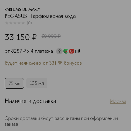
PARFUMS DE MARLY
PEGASUS Парфюмерная вода
(
0
)
0
из
5
0
33 150
¤
39 000
¤
от
8287
¤
х 4 платежа
будет начислено
от
331
бонусов
125 мл
75 мл
Наличие и доставка
Москва
Сроки доставки будут рассчитаны при оформлении
заказа