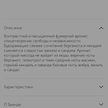
Описание
Контрастный и насыщенный фужерный аромат,
олицетворение свободы и независимости.
Будоражащее свежее сочетание бергамота и миндаля
сменяется сладостью ванили и сандала. Аромат,
который никогда не выйдет из моды. верхние ноты
бергамот, гелиотроп и тмин средние ноты жасмин,
горький миндаль и лаванда базовые ноты амбра, ваниль
и сандал
Характеристики
страна производства
Франция
артикул
NPM0603PV
О Бренде