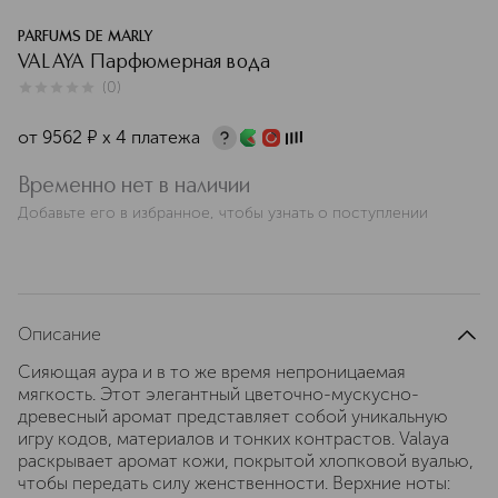
PARFUMS DE MARLY
VALAYA Парфюмерная вода
(
0
)
0
из
5
0
от
9562
¤
х 4 платежа
Временно нет в наличии
Добавьте его в избранное, чтобы узнать о поступлении
Описание
Сияющая аура и в то же время непроницаемая
мягкость. Этот элегантный цветочно-мускусно-
древесный аромат представляет собой уникальную
игру кодов, материалов и тонких контрастов. Valaya
раскрывает аромат кожи, покрытой хлопковой вуалью,
чтобы передать силу женственности. Верхние ноты: