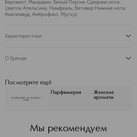
Бергамот, Мандарин, Белый Персик Средние ноты:
Цветок Апельсина, Нимфеаль, Ветивер Нижние ноты:
Акигалавуд, Амброфикс, Мускус
Характеристики
страна производства
Франция
артикул
NPM0014PV
О Бренде
Parfums de Marly (Парфюмс де
Марли) – французский парфюмерный
бренд Жюльена Шпрехера.
Посмотрите ещё
Вдохновляясь историей Франции
XVIII века, Parfums de Marly создает
Парфюмерия
Женские
ароматы
современные ароматы в эстетике
Золотого века. В каталоге интернет-
магазине ИЛЬ ДЕ БОТЭ —
множество композиций Parfums de
Marly, готовых стать частью вашего
Мы рекомендуем
уникального образа.