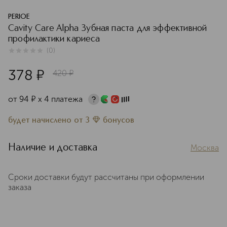
PERIOE
Cavity Care Alpha Зубная паста для эффективной
профилактики кариеса
(
0
)
0
из
5
0
378
¤
420
¤
от
94
¤
х 4 платежа
будет начислено
от
3
бонусов
Наличие и доставка
Москва
Сроки доставки будут рассчитаны при оформлении
заказа