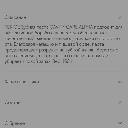
Описание
PERIOE Зубная паста CAVITY CARE ALPHA подходит для
эффективной борьбы с кариесом, обеспечивает
качественный ежедневный уход за зубами и полостью
рта. Благодаря кальцию и пищевой соде, паста
предотвращает разрушение зубной эмали, борется с
воспалением десен, бережно отбеливает зубы и
убирает плохой запах. Вес: 160 г
Характеристики
тип продукта
зубная паста
текстура
паста
Состав
эффект
CALCIUM CARBONATE, WATER, SORBITOL, GLYCERIN,
защита от кариеса, очищение, отбеливание,
SODIUM LAURYL SULFATE, HYDRATED SILICA, FLAVOR
антибактериальный
О Бренде
(AROMA), CELLULOSE GUM, SODIUM
артикул
181002008663