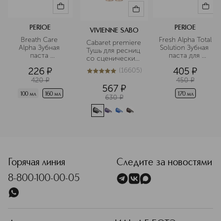
PERIOE
PERIOE
VIVIENNE SABO
Breath Care 
Fresh Alpha Total 
Cabaret premiere 
Alpha Зубная 
Solution Зубная 
Тушь для ресниц 
паста 
паста для 
со сценическим 
освежающая 
комплексного 
эффектом
226
¤
405
¤
(
16605
)
дыхание
ухода
5
из
5
16605
420
¤
450
¤
567
¤
100 мл
160 мл
170 мл
630
¤
<p class="MsoNormal"><span style="font-size: 12.0pt; line
Горячая линия
Следите за новостями
8-800-100-00-05