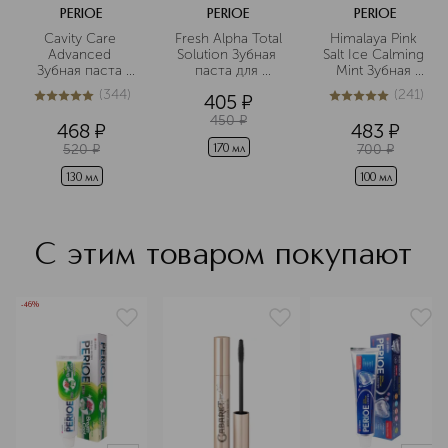
PERIOE
PERIOE
PERIOE
Cavity Care 
Fresh Alpha Total 
Himalaya Pink 
Advanced 
Solution Зубная 
Salt Ice Calming 
Зубная паста 
паста для 
Mint Зубная 
для 
комплексного 
паста с 
(
344
)
(
241
)
405
¤
эффективной 
ухода
розовой 
5
из
5
344
5
из
5
241
борьбы с 
гималайской 
450
¤
468
¤
483
¤
кариесом
солью в 
520
¤
700
¤
дорожном 
170 мл
формате
130 мл
100 мл
С этим товаром покупают
-46%