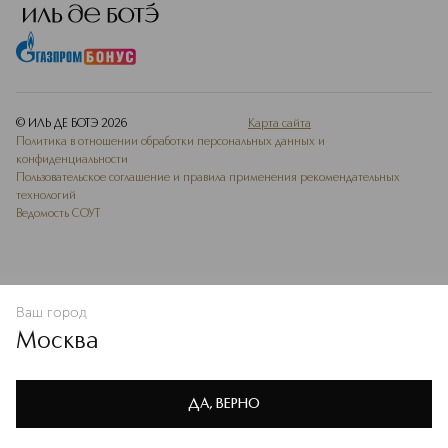
© ИЛЬ ДЕ БОТЭ
2026
Карта сайта
Политика в отношении обработки персональных данных и
конфиденциальности
Пользовательское соглашение и правила применения рекомендательных
технологий
Ведомость СОУТ
Ваш город
В КОРЗИНУ
КУПИТЬ СЕЙЧАС
Москва
Мы используем cookie-файлы и сервисы веб-аналитики. Они
необходимы для улучшения работы сайта. Подробнее –
OK
в
Политике конфиденциальности
ДА, ВЕРНО