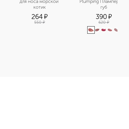
для носа морской 
Plumping Плампер для 
котик
губ
264
¤
390
¤
550
¤
620
¤
Э