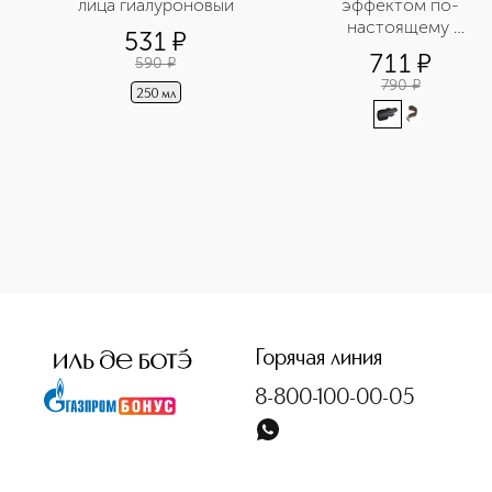
лица гиалуроновый
эффектом по-
настоящему 
531
¤
невероятного объема
711
¤
590
¤
790
¤
250 мл
Горячая линия
8-800-100-00-05