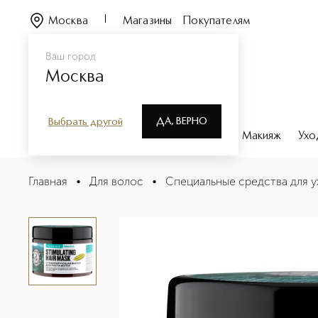
Москва
Магазины
Покупателям
Ваш город
Москва
ДА, ВЕРНО
Выбрать другой
Каталог
Бренды
Парфюмерия
Макияж
Ухо
Basic Mexico Маска для роста волос стимулирующая
Главная
•
Для волос
•
Специальные средства для у