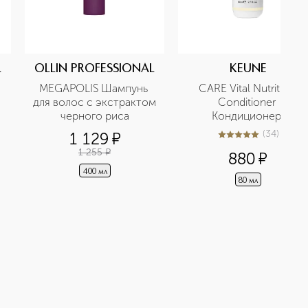
L
OLLIN PROFESSIONAL
KEUNE
MEGAPOLIS Шампунь 
CARE Vital Nutrition 
для волос с экстрактом 
Conditioner 
черного риса
Кондиционер 
Основное питание в 
(
34
)
1 129
¤
4.9
из
5
34
дорожном формате
1 255
¤
880
¤
400 мл
80 мл