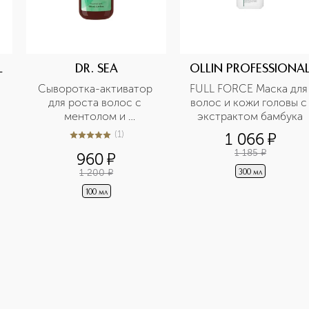
L
DR. SEA
OLLIN PROFESSIONA
Сыворотка-активатор 
FULL FORCE Маска для 
для роста волос с 
волос и кожи головы с 
ментолом и 
экстрактом бамбука
розмарином 
(
1
)
1 066
¤
5
из
5
1
1 185
¤
960
¤
1 200
¤
300 мл
100 мл