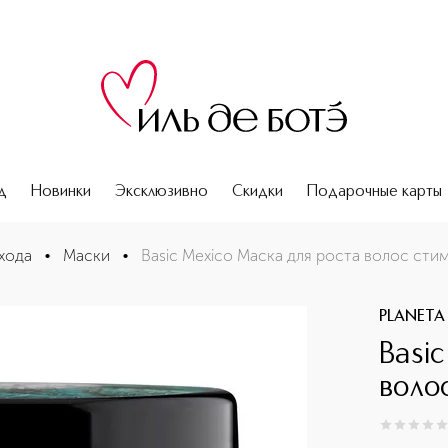
д
Новинки
Эксклюзивно
Скидки
Подарочные карты
хода
•
Маски
•
Basic Mexico Маска для роста волос ст
PLANETA
Basi
воло
0
из
5
0