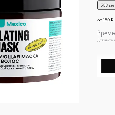
300 мл
от
150
¤
Време
Добавьте 