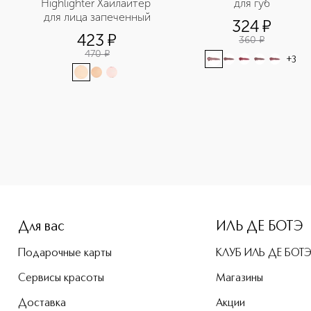
Highlighter Хайлайтер 
для губ
для лица запеченный
324
¤
423
¤
360
¤
470
¤
+
3
Для вас
ИЛЬ ДЕ БОТЭ
Подарочные карты
КЛУБ ИЛЬ ДЕ БОТ
Сервисы красоты
Магазины
Доставка
Акции