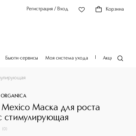
Регистрация / Вход
Корзина
Бьюти-сервисы
Моя система ухода
Акции
Театр
имулирующая
 ORGANICA
c Mexico Маска для роста
с стимулирующая
(
0
)