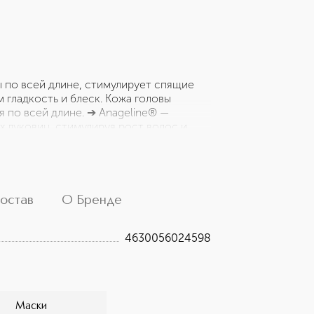
 по всей длине, стимулирует спящие
 гладкость и блеск. Кожа головы
 по всей длине. ➔ Anageline® —
 луковиц, стимулируя рост волос и
жжи маниока богаты витаминами группы
 и блестящими. Содержат витамин Н,
 за плотность и прочность прядей. ➔
 которые улучшают состояние кожи
ойствам. ➔ МЯКОТЬ АЛОЭ обеспечивает
остав
О Бренде
способствует их росту.
4630056024598
Маски