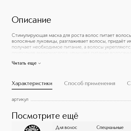
Описание
Стимулирующая маска для роста волос питает волосы
волосяные луковицы, разглаживает волосы, придаёт им
получает необходимое питание, а волосы укрепляются
природная аминокислота, улучшает питание волосяных
делая их более густыми. ➔ Мексиканские пивные дро
Читать еще
В, благодаря которым пряди выглядят более сильными
усиливающий рост волос и Аминокислоты, отвечающие
Экстракт корня голубой юкки содержит полифенолы,
головы благодаря своим противовоспалительным св
Характеристики
Способ применения
С
увлажняющее действие, замедляет выпадение волос, 
артикул
Посмотрите ещё
Для волос
Специальные