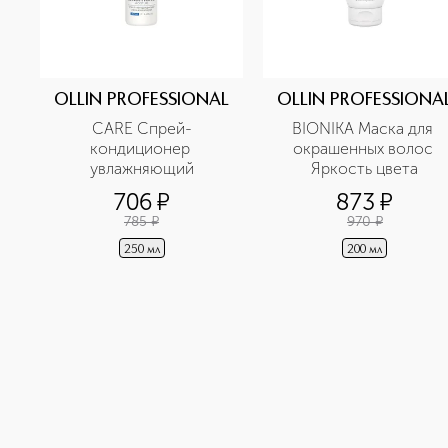
OLLIN PROFESSIONAL
OLLIN PROFESSIONA
CARE Спрей-
BIONIKA Маска для 
кондиционер 
окрашенных волос 
увлажняющий
Яркость цвета
706
¤
873
¤
785
¤
970
¤
250 мл
200 мл