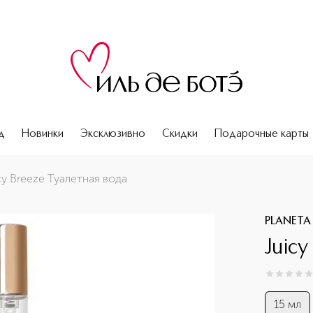
д
Новинки
Эксклюзивно
Скидки
Подарочные карты
cy Breeze Туалетная вода
PLANETA
Juicy
0
из
5
0
15 мл