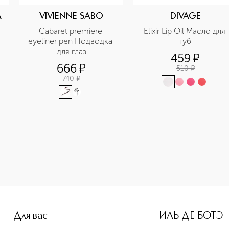
A
VIVIENNE SABO
DIVAGE
Cabaret premiere 
Elixir Lip Oil Масло для 
eyeliner рen Подводка 
губ
для глаз
459
¤
666
¤
510
¤
740
¤
Для вас
ИЛЬ ДЕ БОТЭ