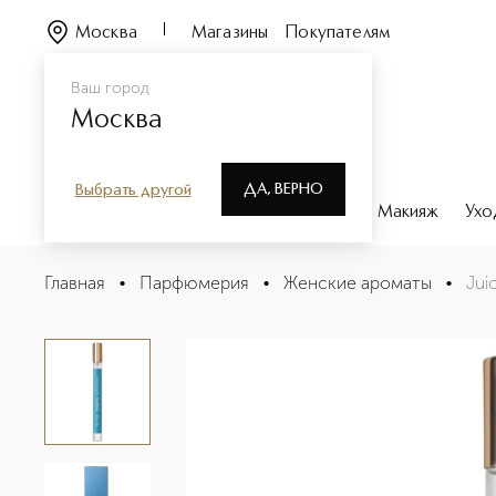
Москва
Магазины
Покупателям
Ваш город
Москва
ДА, ВЕРНО
Выбрать другой
Каталог
Бренды
Парфюмерия
Макияж
Ухо
Juicy Breeze Туалетная вода
Главная
•
Парфюмерия
•
Женские ароматы
•
Jui