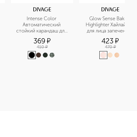
DIVAGE
DIVAGE
Intense Color 
Glow Sense Baked 
Автоматический 
Highlighter Хайлайтер 
стойкий карандаш для 
для лица запеченный
глаз
369
¤
423
¤
410
¤
470
¤