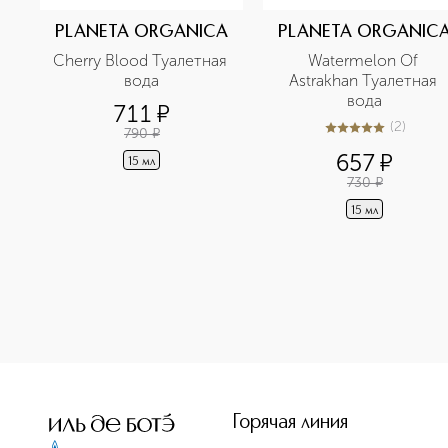
PLANETA ORGANICA
PLANETA ORGANIC
Cherry Blood Туалетная 
Watermelon Of 
вода
Astrakhan Туалетная 
вода
711
¤
(
2
)
790
¤
5
из
5
2
657
¤
15 мл
730
¤
15 мл
Горячая линия