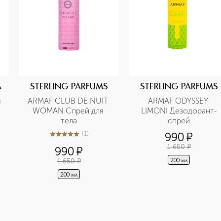
A
STERLING PARFUMS
STERLING PARFUMS
 
ARMAF CLUB DE NUIT 
ARMAF ODYSSEY 
WOMAN Спрей для 
LIMONI Дезодорант-
тела
cпрей
(
1
)
990
¤
5
из
5
1
1 650
¤
990
¤
1 650
¤
200 мл
200 мл