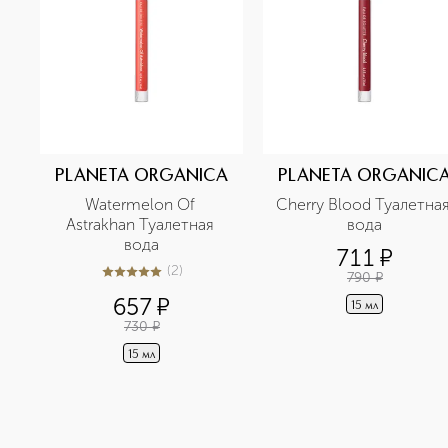
PLANETA ORGANICA
PLANETA ORGANIC
Watermelon Of 
Cherry Blood Туалетная
Astrakhan Туалетная 
вода
вода
711
¤
(
2
)
790
¤
5
из
5
2
657
¤
15 мл
730
¤
15 мл