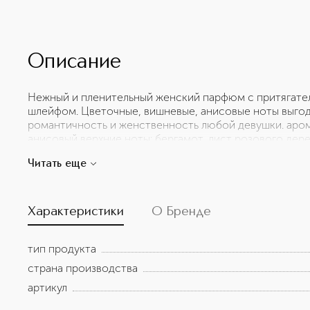
Описание
Нежный и пленительный женский парфюм с притягате
шлейфом. Цветочные, вишневые, анисовые ноты выгод
романтичность и женственность любой девушки. аром
анисовый верхние ноты: бергамот, лист розового дере
ноты сердца: фиалка, жасмин, гелиотроп, вишня, минд
Читать еще
пачули, пралине, бобы, ваниль
Характеристики
О Бренде
тип продукта
страна производства
артикул