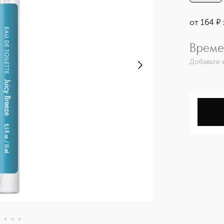
от
164
¤
Време
Добавьте 