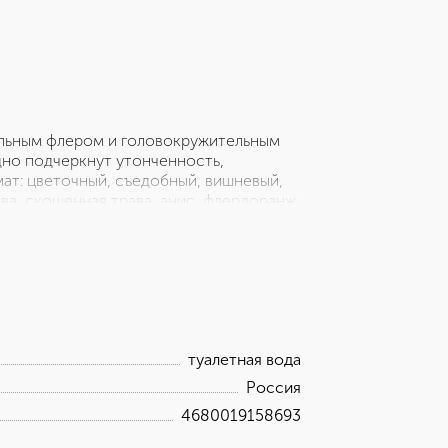
льным флером и головокружительным
но подчеркнут утонченность,
ат: цветочный, съедобный, вишневый,
ва, скошенная трава, анис, флердоранж
аль базовые ноты: кедровое дерево,
туалетная вода
Россия
4680019158693