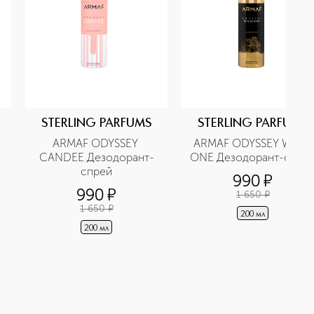
STERLING PARFUMS
STERLING PARFUMS
ARMAF ODYSSEY 
ARMAF ODYSSEY WILD 
CANDEE Дезодорант-
ONE Дезодорант-cпре
cпрей
990
¤
990
¤
1 650
¤
1 650
¤
200 мл
200 мл