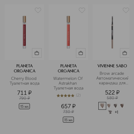
биоразнообразию. Бренд
объединяет древние рецепты
красоты разных народов с
современными биотехнологиями,
создавая эффективные средства для
комплексного ухода. Каждый
продукт «Планета Органика» —
результат тщательного отбора
экологически чистых компонентов.
Подробнее
PLANETA
PLANETA
VIVIENNE SABO
ORGANICA
ORGANICA
Brow arcade 
Автоматический
Cherry Blood 
Watermelon Of 
 карандаш для 
Туалетная вода
Astrakhan 
бровей
Туалетная вода
522
¤
711
¤
(
2
)
580
¤
790
¤
5
из
5
2
657
¤
15 мл
730
¤
+
1
15 мл