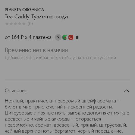
PLANETA ORGANICA
Tea Caddy Туалетная вода
(
0
)
0
из
5
0
от
164
¤
х 4 платежа
Временно нет в наличии
Добавьте его в избранное, чтобы узнать о поступлении
Описание
Нежный, практически невесомый шлейф аромата –
билет в мир приключений и искренней радости.
Цитрусовые и пряные ноты выгодно дополняют мягкие
древесные и чайные аккорды – оторваться
невозможно. аромат: древесный, пряный, цитрусовый,
чайный верхние ноты: бергамот, черный перец, анис,