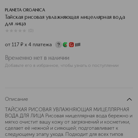
PLANETA ORGANICA
Тайская рисовая увлажняющая мицеллярная вода
для лица
(
0
)
0
из
5
0
от
117
¤
х 4 платежа
Временно нет в наличии
Добавьте его в избранное, чтобы узнать о поступлении
Описание
ТАЙСКАЯ РИСОВАЯ УВЛАЖНЯЮЩАЯ МИЦЕЛЛЯРНАЯ
ВОДА ДЛЯ ЛИЦА Рисовая мицеллярная вода бережно и
мягко очистит вашу кожу от загрязнений и косметики,
сделает её нежной и сияющей; подготавливает к
следующему этапу ухода. Подходит для всех типов