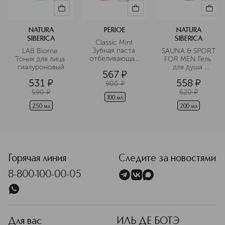
экологически чистых компонентов.
Подробнее
NATURA
PERIOE
NATURA
SIBERICA
SIBERICA
Classic Mint 
Зубная паста 
LAB Biome 
SAUNA & SPORT 
отбеливающая 
Тоник для лица 
FOR MEN Гель 
c гималайской 
гиалуроновый
для душа 
567
¤
солью
увлажнение и 
531
¤
558
¤
свежесть
900
¤
590
¤
620
¤
100 мл
250 мл
200 мл
Горячая линия
Следите за новостями
8-800-100-00-05
Для вас
ИЛЬ ДЕ БОТЭ