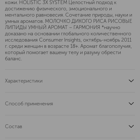
кожи. HOLISTIC 3X SYSTEM Целостный подход к
достижению физического, эмоционального и
ментального равновесия. Сочетание природы, науки и
умных ароматов. МОЛОЧКО ДИКОГО РИСА РИСОВЫЕ
ЛИПИДЫ УМНЫЙ АРОМАТ – ГАРМОНИЯ *научно
доказано на основании глобального количественного
исследования Consumer Insights, октябрь-ноябрь 2011
г. среди женщин в возрасте 18+. Аромат благополучия,
который помогает вашему телу и разуму обрести
баланс.
Характеристики
артикул
4630056027322
Способ применения
нанесите средство на ватный диск и протрите лицо.
Для снятия макияжа с глаз приложите диск к векам на
Состав
несколько секунд, закрыв глаза, затем бережно удалите
макияж. По окончании процедуры смойте остатки
Aqua, Glycerin, Sorbitol, Betaine, Decyl Glucoside, Coco
средства водой. Избегайте попадания в глаза.