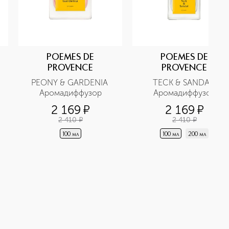
POEMES DE
POEMES DE
PROVENCE
PROVENCE
PEONY & GARDENIA 
TECK & SANDAL 
Аромадиффузор
Аромадиффузор
2 169
¤
2 169
¤
2 410
¤
2 410
¤
100 мл
100 мл
200 мл