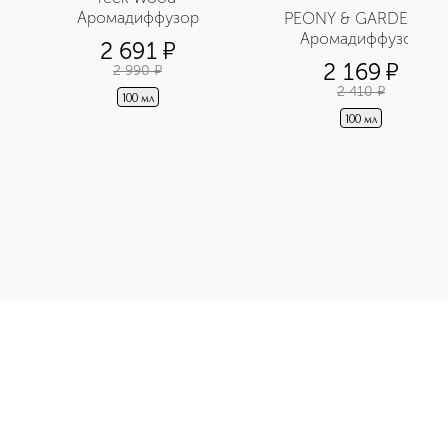
Аромадиффузор
PEONY & GARDENIA 
Аромадиффузор
2 691
¤
2 169
¤
2 990
¤
2 410
¤
100 мл
100 мл
р приобретайте в нашем интернет-магазине. Действую скидки
Э