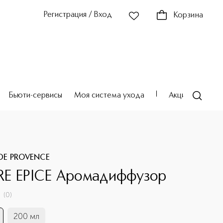
Регистрация / Вход
Корзина
Бьюти-сервисы
Моя система ухода
Акции
Театр
DE PROVENCE
E EPICE Аромадиффузор
(
0
)
200 мл