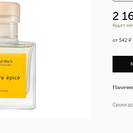
2 1
будет н
от
542
¤
В
Наличие
Сроки до