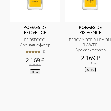
POEMES DE
POEMES DE
PROVENCE
PROVENCE
PROSECCO 
BERGAMOTE & LEMON 
Аромадиффузор
FLOWER 
Аромадиффузор
(
1
)
5
из
5
1
2 169
¤
2 169
¤
2 410
¤
2 410
¤
100 мл
100 мл