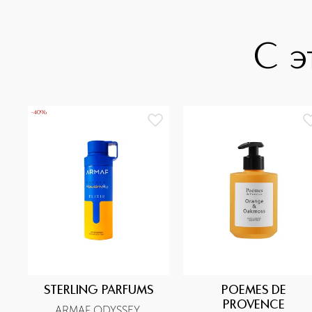
С э
-40%
STERLING PARFUMS
POEMES DE
PROVENCE
ARMAF ODYSSEY 