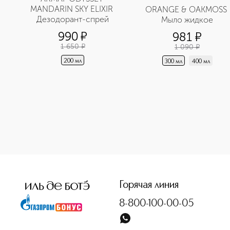
MANDARIN SKY ELIXIR 
ORANGE & OAKMOSS 
Дезодорант-спрей
Мыло жидкое
990
¤
981
¤
1 650
¤
1 090
¤
200 мл
300 мл
400 мл
<p class="MsoNormal"><span style="font-size: 12.0pt; lin
Горячая линия
8-800-100-00-05