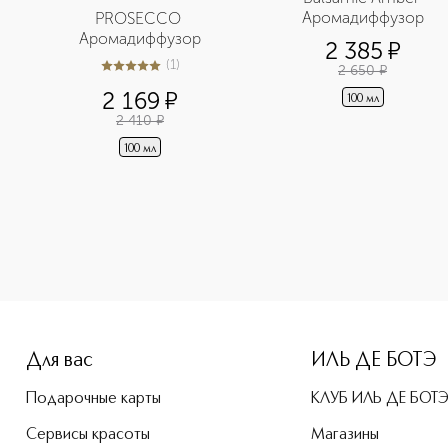
Аромадиффузор
PROSECCO 
Аромадиффузор
2 385
¤
(
1
)
2 650
¤
5
из
5
1
2 169
¤
100 мл
2 410
¤
100 мл
e-height: 107%; color: #00b0f0;">AMBRE EPICE Аромадиффузо
Для вас
ИЛЬ ДЕ БОТЭ
Подарочные карты
КЛУБ ИЛЬ ДЕ БОТ
Сервисы красоты
Магазины