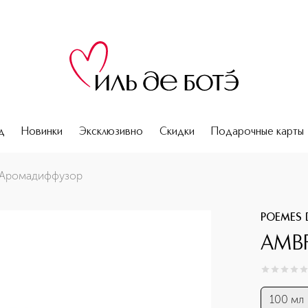
д
Новинки
Эксклюзивно
Скидки
Подарочные карты
 Аромадиффузор
POEMES 
AMBR
0
из
5
0
100 мл