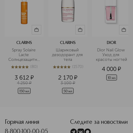
CLARINS
CLARINS
DIOR
Spray Solaire 
Шариковый 
Dior Nail Glow 
Lacte 
дезодорант для 
Уход для 
Солнцезащитное
тела
красоты ногтей
 молочко-
(
80
)
(
1570
)
4 000
¤
спрей для тела 
5
из
5
80
5
из
5
1570
SPF 50+
3 612
¤
2 170
¤
10 мл
4 250
¤
3 100
¤
150 мл
50 мл
<p class="MsoNormal"><span style="font-size: 12.0pt; line
Горячая линия
Следите за новостями
8-800-100-00-05