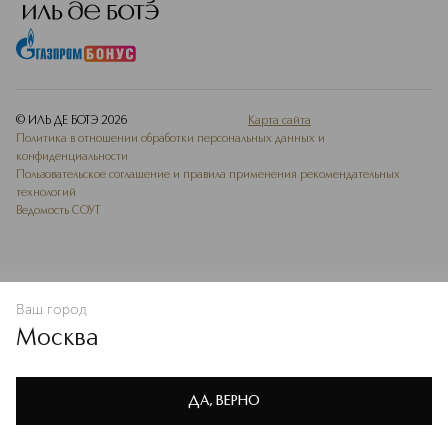
© ИЛЬ ДЕ БОТЭ
2026
Карта сайта
Политика в отношении обработки персональных данных и
конфиденциальности
Пользовательское соглашение и правила применения рекомендательных
технологий
Ведомость СОУТ
Ваш город
В КОРЗИНУ
КУПИТЬ СЕЙЧАС
Москва
Мы используем cookie-файлы и сервисы веб-аналитики. Они
необходимы для улучшения работы сайта. Подробнее –
OK
в
Политике конфиденциальности
ДА, ВЕРНО