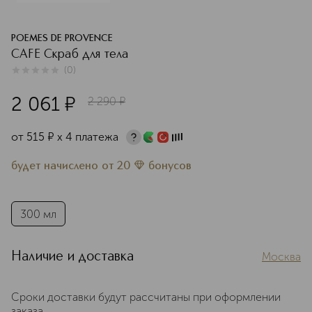
POEMES DE PROVENCE
CAFE Скраб для тела
(
0
)
0
из
5
0
2 061
¤
2 290
¤
от
515
¤
х 4 платежа
будет начислено
от
20
бонусов
300 мл
Наличие и доставка
Москва
Сроки доставки будут рассчитаны при оформлении
заказа