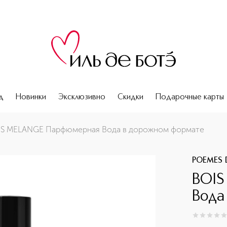
д
Новинки
Эксклюзивно
Скидки
Подарочные карты
ате
IS MELANGE Парфюмерная Вода в дорожном формате
POEMES 
BOIS
Вода
0
из
5
0