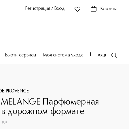
Регистрация / Вход
Корзина
Бьюти-сервисы
Моя система ухода
Акции
Театр
DE PROVENCE
 MELANGE Парфюмерная
 в дорожном формате
(
0
)