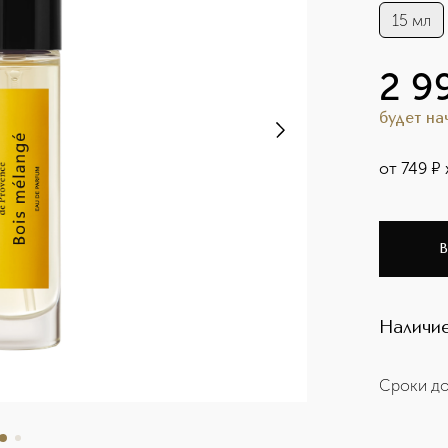
15 мл
2 9
будет н
от
749
¤
В
Наличие
Сроки до