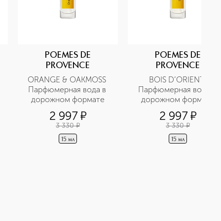
POEMES DE
POEMES DE
PROVENCE
PROVENCE
ORANGE & OAKMOSS 
BOIS D’ORIENT 
Парфюмерная вода в 
Парфюмерная вода в 
дорожном формате
дорожном формате
2 997
¤
2 997
¤
3 330
¤
3 330
¤
15 мл
15 мл