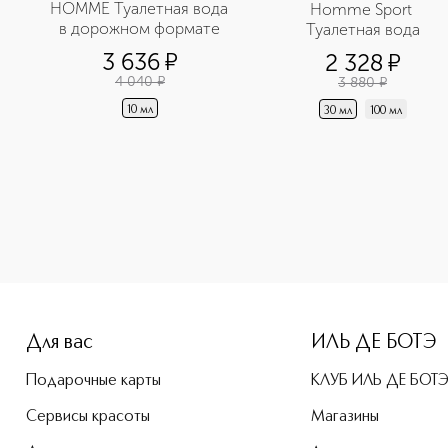
HOMME Туалетная вода 
Homme Sport 
в дорожном формате
Туалетная вода
3 636
¤
2 328
¤
4 040
¤
3 880
¤
10 мл
30 мл
100 мл
e-height: 107%; color: #00b0f0;">BOIS MELANGE Парфюмерна
Для вас
ИЛЬ ДЕ БОТЭ
Подарочные карты
КЛУБ ИЛЬ ДЕ БОТ
Сервисы красоты
Магазины