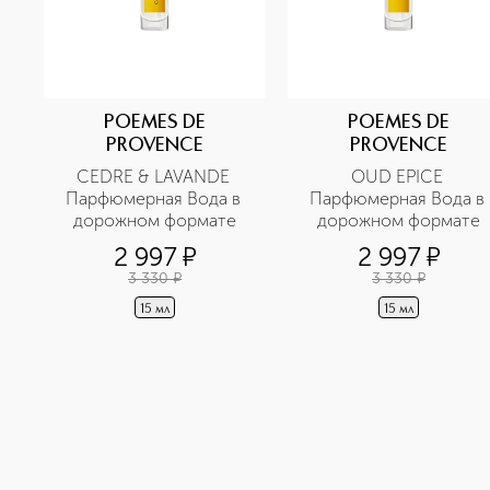
POEMES DE
POEMES DE
PROVENCE
PROVENCE
CEDRE & LAVANDE 
OUD EPICE 
Парфюмерная Вода в 
Парфюмерная Вода в 
дорожном формате
дорожном формате
2 997
¤
2 997
¤
3 330
¤
3 330
¤
15 мл
15 мл