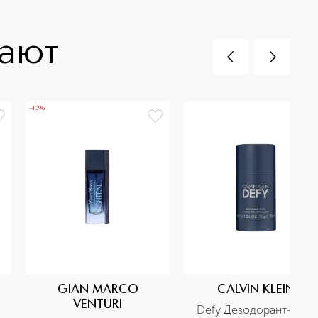
пают
-40%
GIAN MARCO
CALVIN KLEIN
VENTURI
Defy Дезодорант-стик