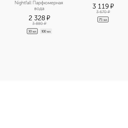
Nightfall Парфюмерная 
3 119
¤
вода
3 670
¤
2 328
¤
75 мл
3 880
¤
30 мл
100 мл
я Вода в дорожном формате приобретайте в нашем интернет-
Э