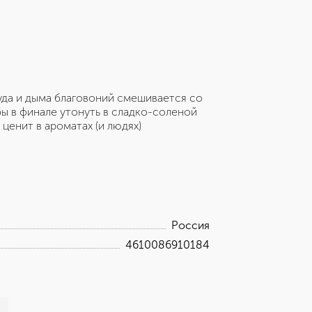
 уда и дыма благовоний смешивается со
ы в финале утонуть в сладко-соленой
 ценит в ароматах (и людях)
Россия
4610086910184