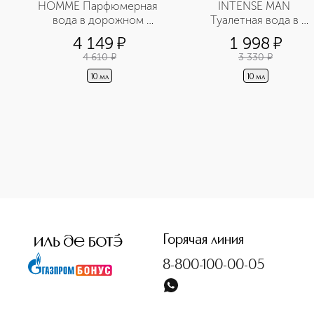
HOMME Парфюмерная 
INTENSE MAN 
вода в дорожном 
Туалетная вода в 
формате
дорожном формате
4 149
¤
1 998
¤
4 610
¤
3 330
¤
10 мл
10 мл
<p class="MsoNormal"><span style="font-size: 12.0pt; lin
Горячая линия
8-800-100-00-05