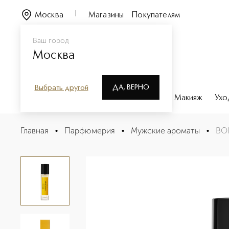
Москва
Магазины
Покупателям
Ваш город
Москва
ДА, ВЕРНО
Выбрать другой
Каталог
Бренды
Парфюмерия
Макияж
Ухо
BOIS MELANGE Парфюмерная Вода в дорожном форм
Главная
•
Парфюмерия
•
Мужские ароматы
•
BO
Описание
Характеристики