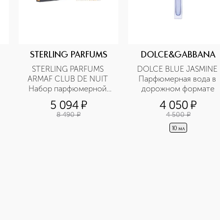
STERLING PARFUMS
DOLCE&GABBANA
STERLING PARFUMS 
DOLCE BLUE JASMINE 
ARMAF CLUB DE NUIT 
Парфюмерная вода в 
Набор парфюмерной 
дорожном формате
воды
5 094
¤
4 050
¤
8 490
¤
4 500
¤
10 мл