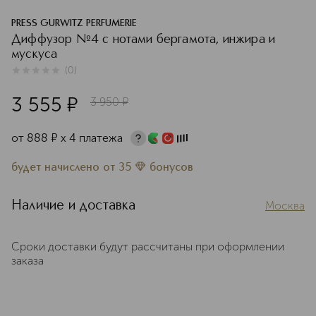
PRESS GURWITZ PERFUMERIE
Диффузор №4 с нотами бергамота, инжира и
мускуса
(
0
)
0
из
5
0
3 555
¤
3 950
¤
от
888
¤
х 4 платежа
будет начислено
от
35
бонусов
Наличие и доставка
Москва
Сроки доставки будут рассчитаны при оформлении
заказа