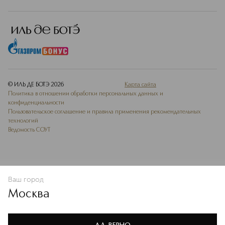
© ИЛЬ ДЕ БОТЭ
2026
Карта сайта
Политика в отношении обработки персональных данных и
конфиденциальности
Пользовательское соглашение и правила применения рекомендательных
технологий
Ведомость СОУТ
Ваш город
В КОРЗИНУ
КУПИТЬ СЕЙЧАС
Москва
Мы используем cookie-файлы и сервисы веб-аналитики. Они
необходимы для улучшения работы сайта. Подробнее –
OK
в
Политике конфиденциальности