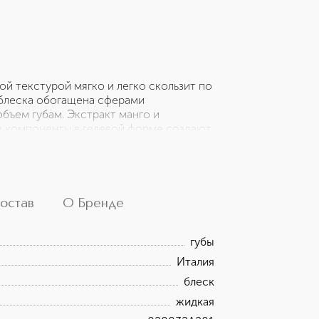
ой текстурой мягко и легко скользит по
 блеска обогащена сферами
бъем губам. Экстракт манго и
е компоненты в гелевой форме создают
ет надолго. Блеск удерживает влагу в
аются мелкие морщинки, повышается
остав
О Бренде
губы
Италия
блеск
жидкая