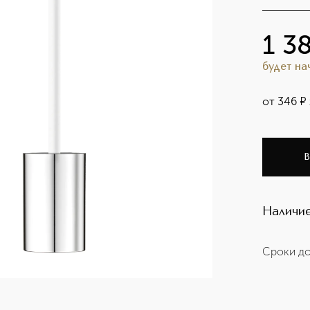
1 3
будет н
от
346
¤
В
Наличие
Сроки до