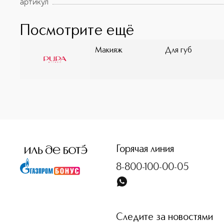
артикул
Посмотрите ещё
Макияж
Для губ
<p class="MsoNormal"><span style="font-size: 12.0pt; line
Горячая линия
8-800-100-00-05
Следите за новостями