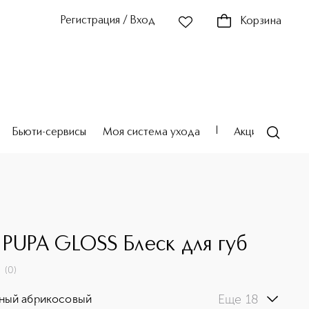
Регистрация / Вход
Корзина
Бьюти-сервисы
Моя система ухода
Акции
Театр
 PUPA GLOSS Блеск для губ
(
0
)
Еще 18
ный абрикосовый