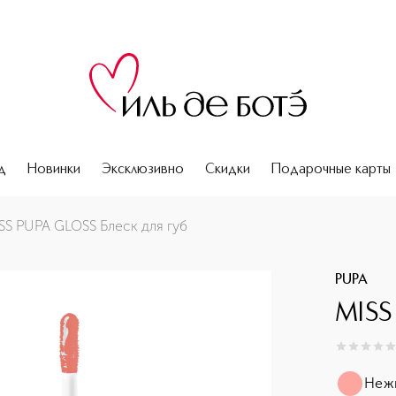
д
Новинки
Эксклюзивно
Скидки
Подарочные карты
SS PUPA GLOSS Блеск для губ
PUPA
MISS
0
из
5
0
Неж