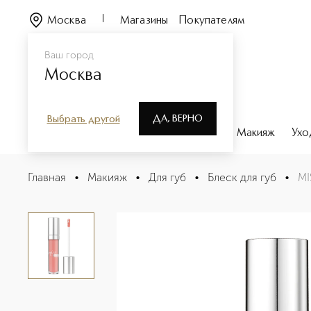
Москва
Магазины
Покупателям
Ваш город
Москва
ДА, ВЕРНО
Выбрать другой
Каталог
Бренды
Парфюмерия
Макияж
Ухо
MISS PUPA GLOSS Блеск для губ
Главная
•
Макияж
•
Для губ
•
Блеск для губ
•
MI
Описание
Характеристики