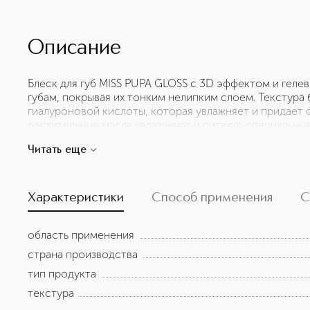
Описание
Блеск для губ MISS PUPA GLOSS с 3D эффектом и гелев
губам, покрывая их тонким нелипким слоем. Текстура
гиалуроновой кислоты, которая увлажняет и придает о
растительные масла увлажняют и питают, специальны
влажное сияющее покрытие и гарантируют красивый цв
Читать еще
клетках кожного покрова, благодаря чему разглажив
эластичность нежной кожи.
Характеристики
Способ применения
С
область применения
страна производства
тип продукта
текстура