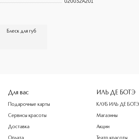
020032A201
Блеск для губ
-height: 107%; color: #00b0f0;">MISS PUPA GLOSS Блеск для
Для вас
ИЛЬ ДЕ БОТЭ
Подарочные карты
КЛУБ ИЛЬ ДЕ БОТ
Сервисы красоты
Магазины
Доставка
Акции
Оплата
Театр красоты