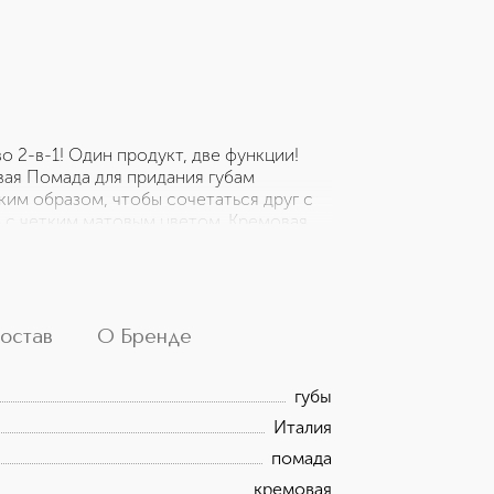
 2-в-1! Один продукт, две функции!
вая Помада для придания губам
ким образом, чтобы сочетаться друг с
б с четким матовым цветом. Кремовая
убы более объемными. Сияющие и
 стойким эффектом. Минималистичная
ровым цветом.
остав
О Бренде
губы
Италия
помада
кремовая