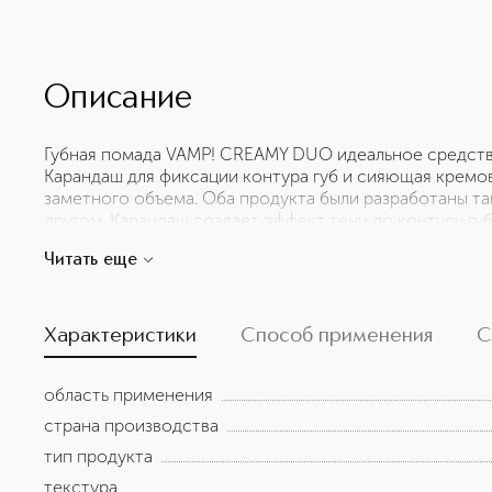
Описание
Губная помада VAMP! CREAMY DUO идеальное средство
Карандаш для фиксации контура губ и сияющая кремо
заметного объема. Оба продукта были разработаны та
другом. Карандаш создает эффект тени по контуру гу
помада подчеркивает их форму и визуально делает г
Читать еще
объемные губы с насыщенным кремовым покрытием и
упаковка с матовым покрытием и восхитительным пуд
Характеристики
Способ применения
С
область применения
страна производства
тип продукта
текстура