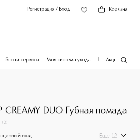
Регистрация / Вход
Корзина
Бьюти-сервисы
Моя система ухода
Акции
Театр
 CREAMY DUO Губная помада
(
0
)
Еще 12
ыщенный нюд