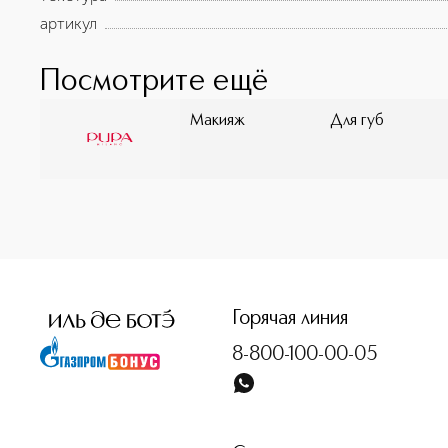
артикул
Посмотрите ещё
Макияж
Для губ
<p class="MsoNormal"><span style="font-size: 12.0pt; lin
Горячая линия
8-800-100-00-05