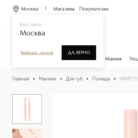
Москва
Магазины
Покупателям
Ваш город
Москва
ДА, ВЕРНО
Выбрать другой
Каталог
Бренды
Парфюмерия
Макияж
Ухо
VAMP CREAMY DUO Губная помада
Главная
•
Макияж
•
Для губ
•
Помада
•
VAMP C
Описание
Характеристики