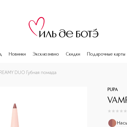
д
Новинки
Эксклюзивно
Скидки
Подарочные карты
REAMY DUO Губная помада
PUPA
VAMP
0
из
5
0
Нас