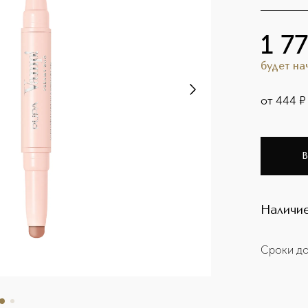
1 7
будет н
от
444
¤
В
Наличие
Сроки до