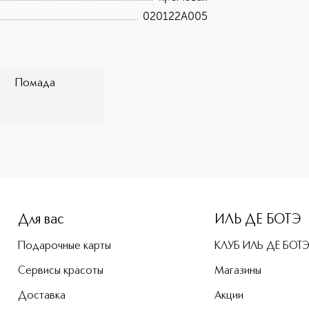
020122A005
Помада
e-height: 107%; color: #00b0f0;">VAMP CREAMY DUO Губная п
Для вас
ИЛЬ ДЕ БОТЭ
Подарочные карты
КЛУБ ИЛЬ ДЕ БОТ
Сервисы красоты
Магазины
Доставка
Акции