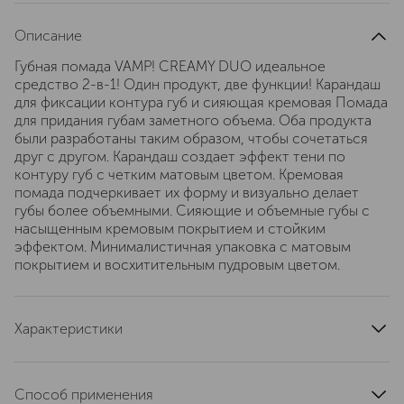
Описание
Губная помада VAMP! CREAMY DUO идеальное
средство 2-в-1! Один продукт, две функции! Карандаш
для фиксации контура губ и сияющая кремовая Помада
для придания губам заметного объема. Оба продукта
были разработаны таким образом, чтобы сочетаться
друг с другом. Карандаш создает эффект тени по
контуру губ с четким матовым цветом. Кремовая
помада подчеркивает их форму и визуально делает
губы более объемными. Сияющие и объемные губы с
насыщенным кремовым покрытием и стойким
эффектом. Минималистичная упаковка с матовым
покрытием и восхитительным пудровым цветом.
Характеристики
область применения
губы
страна производства
Италия
Способ применения