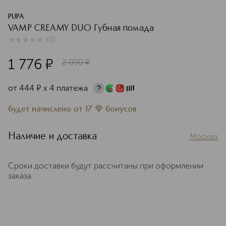
PUPA
VAMP CREAMY DUO Губная помада
(
0
)
0
из
5
0
1 776
¤
2 090
¤
от
444
¤
х 4 платежа
будет начислено
от
17
бонусов
Наличие и доставка
Москва
Сроки доставки будут рассчитаны при оформлении
заказа