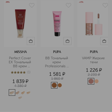
-58%
-45%
MISSHA
PUPA
PUPA
Perfect Cover 
BB Тональный 
VAMP Жидкие 
EX Тональный 
крем 
тени
BB крем 
Professionals + 
1 226
¤
Идеальное 
Anti Eta
(
1
)
1 581
¤
покрытие 
5
из
5
1
2 230
¤
SPF42/PA+++
1 860
¤
1 839
¤
4 380
¤