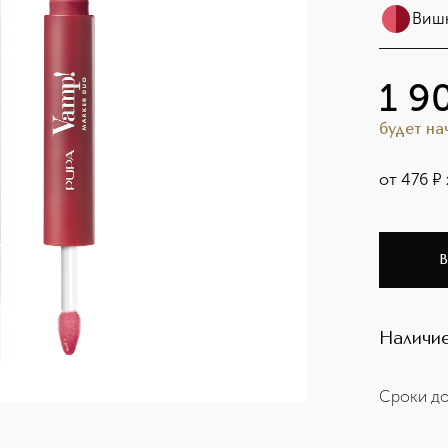
Вишн
1 9
будет н
от
476
¤
В
Наличие
Сроки до