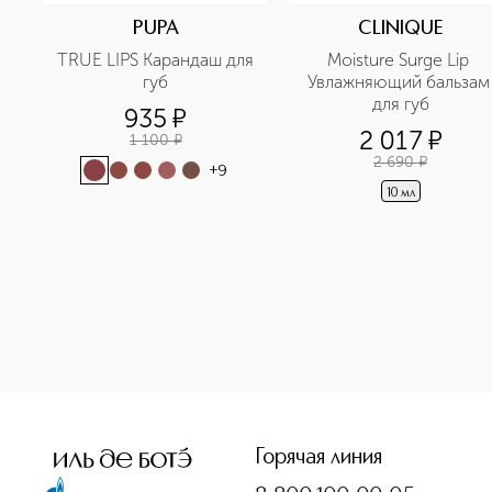
PUPA
CLINIQUE
TRUE LIPS Карандаш для 
Moisture Surge Lip 
губ
Увлажняющий бальзам 
для губ
935
¤
2 017
¤
1 100
¤
2 690
¤
+
9
10 мл
<p class="MsoNormal"><span style="font-size: 12.0pt; lin
Горячая линия