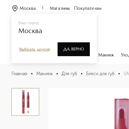
Москва
Магазины
Покупателям
Ваш город
Москва
ДА, ВЕРНО
Выбрать другой
Каталог
Бренды
Парфюмерия
Макияж
Ухо
VAMP MARKER DUO Маркер и блеск для губ
Главная
•
Макияж
•
Для губ
•
Блеск для губ
•
VA
Описание
Характеристики