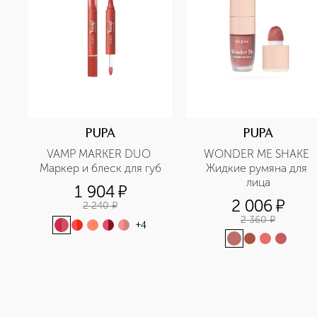
PUPA
PUPA
VAMP MARKER DUO 
WONDER ME SHAKE 
Маркер и блеск для губ
Жидкие румяна для 
лица
1 904
¤
2 006
¤
2 240
¤
2 360
¤
+
4