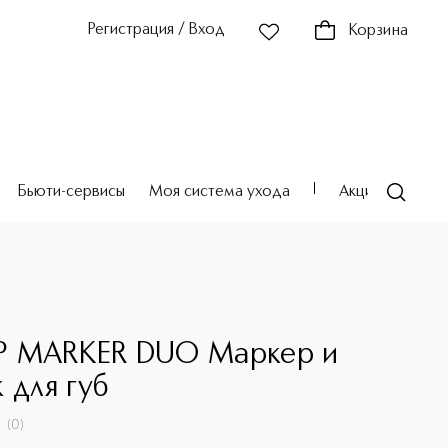
Регистрация / Вход
Корзина
Бьюти-сервисы
Моя система ухода
Акции
Театр
 MARKER DUO Маркер и
 для губ
(
0
)