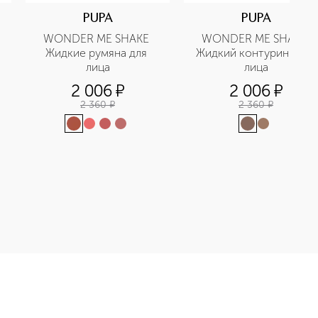
PUPA
PUPA
WONDER ME SHAKE 
WONDER ME SHAKE 
Жидкие румяна для 
Жидкий контуринг для 
лица
лица
2 006
¤
2 006
¤
2 360
¤
2 360
¤
 блеск для губ приобретайте в нашем интернет-магазине. Де