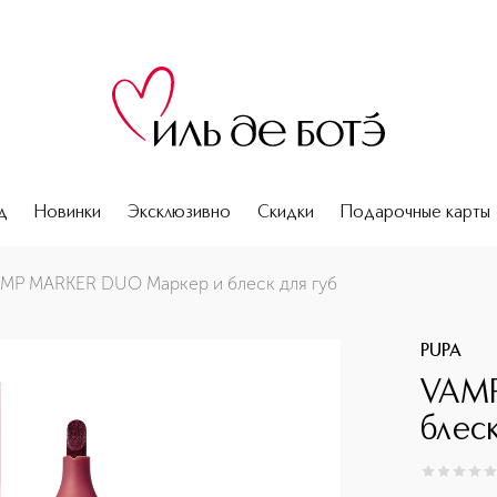
д
Новинки
Эксклюзивно
Скидки
Подарочные карты
MP MARKER DUO Маркер и блеск для губ
PUPA
VAMP
блеск
0
из
5
0