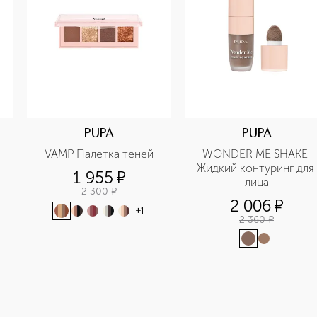
PUPA
PUPA
VAMP Палетка теней
WONDER ME SHAKE 
Жидкий контуринг для 
1 955
¤
лица
2 300
¤
2 006
¤
+
1
2 360
¤