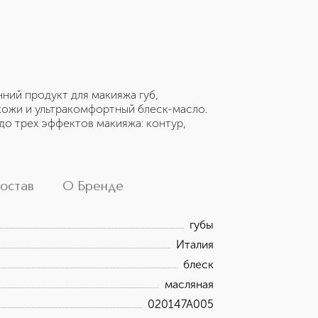
ий продукт для макияжа губ,
кожи и ультракомфортный блеск-масло.
до трех эффектов макияжа: контур,
остав
О Бренде
губы
Италия
блеск
масляная
020147A005