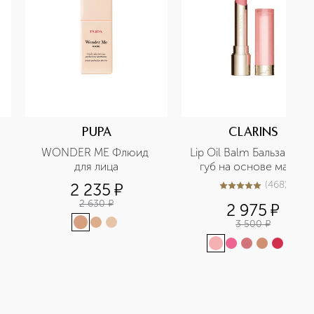
PUPA
CLARINS
WONDER ME Флюид 
Lip Oil Balm Бальзам для 
для лица
губ на основе масел
(
468
)
2 235
¤
4.9
из
5
468
2 630
¤
2 975
¤
3 500
¤
+
1