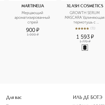
MARTINELIA
XLASH COSMETICS
Мерцающий 
GROWTH SERUM 
ароматизированный 
MASCARA Удлиняющая 
спрей
термотушь с 
сывороткой для роста 
(
31
)
900
¤
4.9
из
5
31
ресниц
1 000
¤
1 593
¤
1 770
¤
e-height: 107%; color: #00b0f0;">VAMP MARKER DUO Маркер и
Для вас
ИЛЬ ДЕ БОТЭ