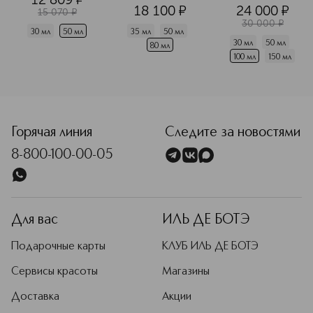
18 100
¤
24 000
¤
15 070
¤
30 000
¤
30 мл
50 мл
35 мл
50 мл
30 мл
50 мл
80 мл
100 мл
150 мл
<p class="MsoNormal"><span style="font-size: 12.0pt; line
Горячая линия
Следите за новостями
8-800-100-00-05
Для вас
ИЛЬ ДЕ БОТЭ
Подарочные карты
КЛУБ ИЛЬ ДЕ БОТЭ
Сервисы красоты
Магазины
Доставка
Акции