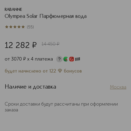
RABANNE
Olympea Solar Парфюмерная вода
(
55
)
5
из
5
55
12 282
¤
14 450
¤
от
3070
¤
х 4 платежа
будет начислено
от
122
бонусов
Наличие и доставка
Москва
Сроки доставки будут рассчитаны при оформлении
заказа