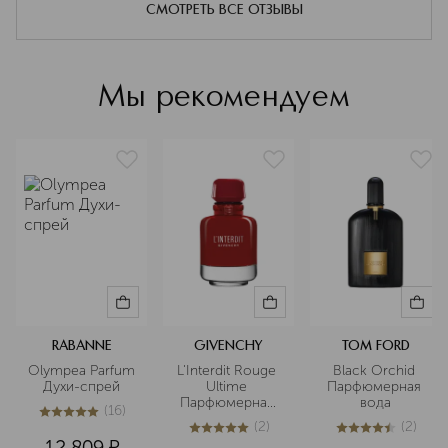
заряжающий силой и энергией -
СМОТРЕТЬ ВСЕ ОТЗЫВЫ
Rabanne вдохновляет тех, кто
осмеливается выражать себя.
Подробнее
Мы рекомендуем
RABANNE
GIVENCHY
TOM FORD
Olympea Parfum 
L'Interdit Rouge 
Black Orchid 
Духи-спрей
Ultime 
Парфюмерная 
Парфюмерная 
вода
(
16
)
вода
5
из
5
16
(
2
)
(
2
)
5
из
5
2
4.5
из
5
2
12 809
¤