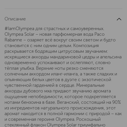
Описание
#IamOlympea для страстных и самоуверенных.
Olympea Solar – новая парфюмерная вода Paco
Rabanne – озаряет всё вокруг своим светом и будто
становится с ним одним целым. Композиция
раскрывается бодрящим цитрусовым звучанием:
искрящиеся аккорды мандариновой цедры и апельсина
одновременно успокаивают и ослепляют, словно
тёплая улыбка. Верхние ноты резко сменяются
солнечным аккордом иланг-иланга, а также сладких и
опьяняющих белых цветов в дуэте с экзотической
чувственной гарденией в сердце. Минеральные
аккорды дубового мха придают звучанию аромата
ощущение непобедимости, которое подкрепляется
нотами бензоина в базе. Веганский, состоящий на 90%
из ингредиентов натурального происхождения, этот
аромат находится в полной гармонии с природой – как
и современная героиня Olympea. Роскошный
стеклянный флакон Olympea Solar триумфально