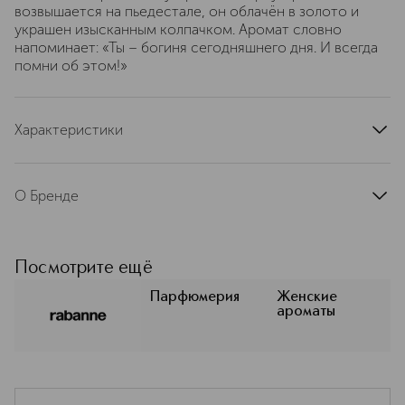
возвышается на пьедестале, он облачён в золото и
украшен изысканным колпачком. Аромат словно
напоминает: «Ты – богиня сегодняшнего дня. И всегда
помни об этом!»
Характеристики
страна производства
Франция
артикул
PR005757
О Бренде
Rabanne. Революция в мире моды и
парфюмерии Уже почти шесть
десятилетий бренд Rabanne
Посмотрите ещё
прокладывает путь в мире высокой
моды и парфюмерии.
Парфюмерия
Женские
ароматы
Прославленный своими смелыми
ольфакторными композициями,
бренд продолжает ломать
устоявшиеся нормы и расширять
границы самовыражения. Дерзкий,