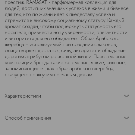
престиж. RAMASAT - парфюмерная коллекция для
людей, достигших значимых успехов в жизни и бизнесе,
для тех, кто по жизни идет к пьедесталу успеха и
стремится к высокому социальному статусу. Каждый
аромат создан, чтобы подчеркнуть статусность его
носителя, привнести ноту уверенности, элегантности
и авторитета для его обладателя. Образ Арабского
жеребца – используемый при создании флаконов,
олицетворяет достаток, силу, авторитет и обладание
дорогим атрибутом роскошной жизни. Парфюмерные
композиции бренда такие же смелые, яркие, сильные,
запоминающиеся, как образ арабского жеребца,
скачущего по жгучим песчаным дюнам.
Характеристики
страна производства
Объединенные Арабские Эмираты
Способ применения
артикул
TRC00002
Парфюмированная вода Ramasat имеет в составе
высокое содержание натурального, растительного,