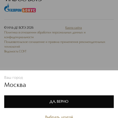
© ИЛЬ ДЕ БОТЭ
2026
Карта сайта
Политика в отношении обработки персональных данных и
конфиденциальности
Пользовательское соглашение и правила применения рекомендательных
технологий
Ведомость СОУТ
Ваш город
В КОРЗИНУ
КУПИТЬ СЕЙЧАС
Москва
Мы используем cookie-файлы и сервисы веб-аналитики. Они
необходимы для улучшения работы сайта. Подробнее –
OK
в
Политике конфиденциальности
ДА, ВЕРНО
Выбрать другой