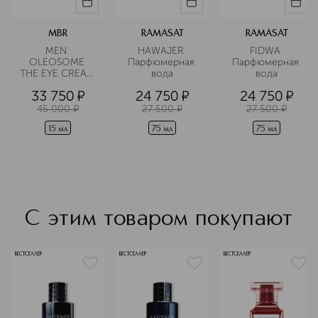
своей яркостью. Эти ароматы
подобны стремительному движению
скакуна по песчаным дюнам —
MBR
RAMASAT
RAMASAT
мощные, харизматичные и стойкие.
MEN 
HAWAJER 
FIDWA 
OLEOSOME 
Парфюмерная 
Парфюмерная 
Подробнее
THE EYE CREAM 
вода
вода
Крем для 
33 750
¤
24 750
¤
24 750
¤
области вокруг 
глаз 
45 000
¤
27 500
¤
27 500
¤
разглаживающий
15 мл
75 мл
75 мл
С этим товаром покупают
БЕСТСЕЛЛЕР
БЕСТСЕЛЛЕР
БЕСТСЕЛЛЕР