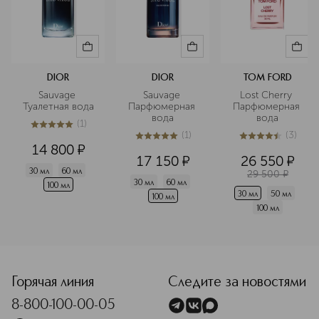
DIOR
DIOR
TOM FORD
Sauvage 
Sauvage 
Lost Cherry 
Туалетная вода
Парфюмерная 
Парфюмерная 
вода
вода
(
1
)
5
из
5
1
(
1
)
(
3
)
5
из
5
1
4.4
из
5
3
14 800
¤
17 150
¤
26 550
¤
30 мл
60 мл
29 500
¤
30 мл
60 мл
100 мл
30 мл
50 мл
100 мл
100 мл
<p class="MsoNormal"><span style="font-size: 12.0pt; lin
Горячая линия
Следите за новостями
8-800-100-00-05