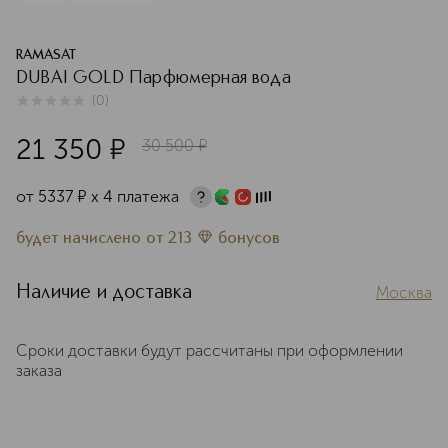
RAMASAT
DUBAI GOLD Парфюмерная вода
(
0
)
0
из
5
0
21 350
¤
30 500
¤
от
5337
¤
х 4 платежа
будет начислено
от
213
бонусов
Наличие и доставка
Москва
Сроки доставки будут рассчитаны при оформлении
заказа