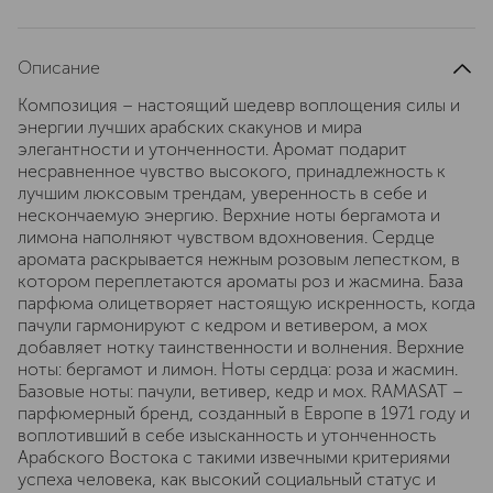
Описание
Композиция – настоящий шедевр воплощения силы и
энергии лучших арабских скакунов и мира
элегантности и утонченности. Аромат подарит
несравненное чувство высокого, принадлежность к
лучшим люксовым трендам, уверенность в себе и
нескончаемую энергию. Верхние ноты бергамота и
лимона наполняют чувством вдохновения. Сердце
аромата раскрывается нежным розовым лепестком, в
котором переплетаются ароматы роз и жасмина. База
парфюма олицетворяет настоящую искренность, когда
пачули гармонируют с кедром и ветивером, а мох
добавляет нотку таинственности и волнения. Верхние
ноты: бергамот и лимон. Ноты сердца: роза и жасмин.
Базовые ноты: пачули, ветивер, кедр и мох. RAMASAT –
парфюмерный бренд, созданный в Европе в 1971 году и
воплотивший в себе изысканность и утонченность
Арабского Востока с такими извечными критериями
успеха человека, как высокий социальный статус и