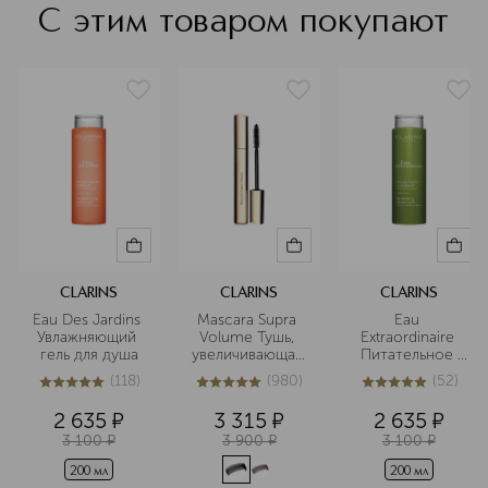
С этим товаром покупают
CLARINS
CLARINS
CLARINS
Eau Des Jardins 
Mascara Supra 
Eau 
Увлажняющий 
Volume Тушь, 
Extraordinaire 
гель для душа
увеличивающая 
Питательное 
объем ресниц
молочко для 
(
118
)
(
980
)
(
52
)
душа
5
из
5
118
5
из
5
980
4.9
из
5
52
2 635
¤
3 315
¤
2 635
¤
3 100
¤
3 900
¤
3 100
¤
200 мл
200 мл