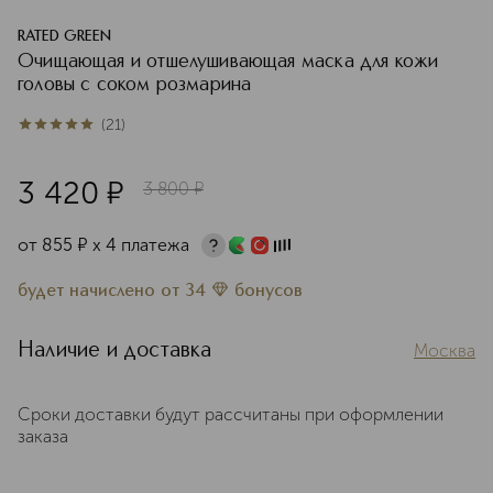
RATED GREEN
Очищающая и отшелушивающая маска для кожи
головы с соком розмарина
(
21
)
5
из
5
21
3 420
¤
3 800
¤
от
855
¤
х 4 платежа
будет начислено
от
34
бонусов
Наличие и доставка
Москва
Сроки доставки будут рассчитаны при оформлении
заказа