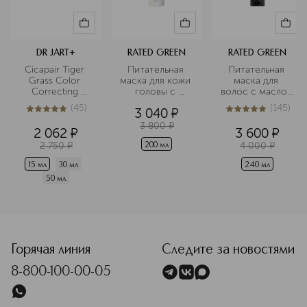
DR JART+
RATED GREEN
RATED GREEN
Cicapair Tiger 
Питательная 
Питательная 
Grass Color 
маска для кожи 
маска для 
Correcting 
головы с 
волос с маслом 
Treatment CC-
маслом 
ши холодного 
(
45
)
(
145
)
3 040
¤
крем 
авокадо 
отжима
4.9
из
5
45
5
из
5
145
корректирующий
холодного 
3 800
¤
2 062
¤
3 600
¤
 цвет лица
отжима
2 750
¤
4 000
¤
200 мл
15 мл
30 мл
240 мл
50 мл
<p class="MsoNormal"><span style="font-size: 12.0pt; lin
Горячая линия
Следите за новостями
8-800-100-00-05