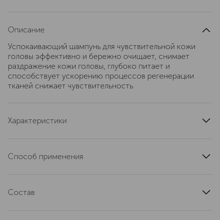
Описание
Успокаивающий шампунь для чувствительной кожи
головы эффективно и бережно очищает, снимает
раздражение кожи головы, глубоко питает и
способствует ускорению процессов регенерации
тканей снижает чувствительность
Характеристики
артикул
RG-RT01
Способ применения
Нанесите шампунь на влажные волосы, массирующими
движениями вспеньте, оставьте на 1 минуту, затем
Состав
тщательно смойте теплой водой. При необходимости
повторите. Подходит для ежедневного применения.
Water, Rosmarinus Officinalis (Rosemary) Leaf Water,
При попадании в глаза немедленно промыть их водой.
Behenyl Alcohol, Cocamidopropyl Betaine, Stearyl