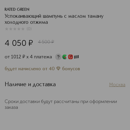
RATED GREEN
Успокаивающий шампунь с маслом таману
холодного отжима
(
0
)
0
из
5
0
4 050
¤
4 500
¤
от
1012
¤
х 4 платежа
будет начислено
от
40
бонусов
Наличие и доставка
Москва
Сроки доставки будут рассчитаны при оформлении
заказа