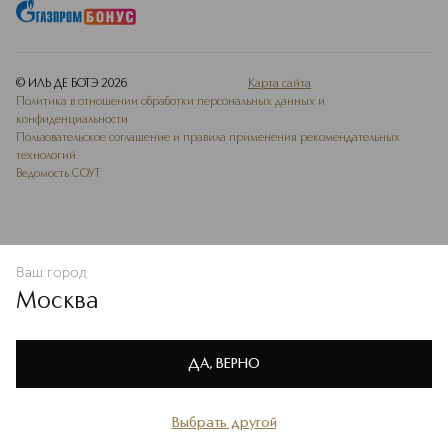
© ИЛЬ ДЕ БОТЭ
2026
Карта сайта
Политика в отношении обработки персональных данных и
конфиденциальности
Пользовательское соглашение и правила применения рекомендательных
технологий
Ведомость СОУТ
Ваш город
В КОРЗИНУ
КУПИТЬ СЕЙЧАС
Москва
Мы используем cookie-файлы и сервисы веб-аналитики. Они
необходимы для улучшения работы сайта. Подробнее –
OK
в
Политике конфиденциальности
ДА, ВЕРНО
Выбрать другой
Главная
Каталог
Избранное
Профиль
Корзина