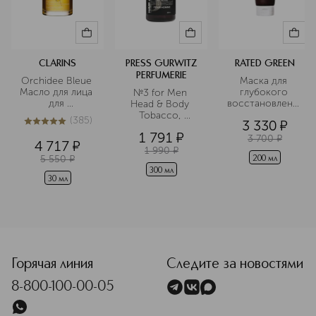
CLARINS
PRESS GURWITZ
RATED GREEN
PERFUMERIE
Orchidee Bleue 
Маска для 
Масло для лица 
глубокого 
№3 for Men 
для 
восстановления
Head & Body 
обезвоженной 
 сухих и 
Tobacco, 
(
385
)
3 330
¤
кожи
поврежденных 
Cinnamon, 
5
из
5
385
1 791
¤
волос с маслом 
Vanilla Мужской 
3 700
¤
4 717
¤
арганы 
шампунь-гель 2 
1 990
¤
5 550
¤
холодного 
200 мл
в 1 для волос и 
отжима
тела
300 мл
30 мл
<p class="MsoNormal"><span style="font-size: 12.0pt; line
Горячая линия
Следите за новостями
8-800-100-00-05