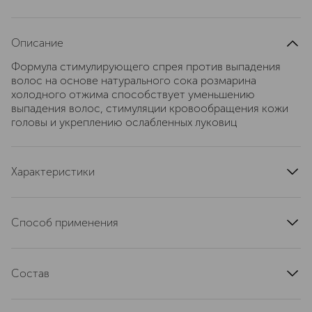
Описание
Формула стимулирующего спрея против выпадения
волос на основе натурального сока розмарина
холодного отжима способствует уменьшению
выпадения волос, стимуляции кровообращения кожи
головы и укреплению ослабленных луковиц
Характеристики
артикул
RG-RG02
Способ применения
распылите достаточное количество средства на
чистую кожу головы и помассируйте. Не требует
Состав
смывания. Подходит для ежедневного применения.
При попадании в глаза немедленно промойте их водой.
Water, Glycerin, Sodium Cocoyl Glycinate, Rosmarinus
Хранить в недоступном для детей месте.
Officinalis (Rosemary) Leaf Water, Lauryl Betaine, Disodium