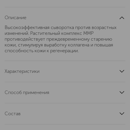
Описание
Высокоэффективная сыворотка против возрастных
изменений. Растительный комплекс MMP
противодействует преждевременному старению
кожи, стимулируя выработку коллагена и повышая
способность кожи к регенерации.
Характеристики
область применения
лицо
текстура
жидкая
Способ применения
тип кожи
для всех типов
Наносите утром и вечером на очищенную кожу лица,
эффект
антивозрастной, восстановление
шеи и декольте.
артикул
Состав
090500403
Aqua (Magnetized Water), Glycerin, Polysorbate 60,
Ascorbyl tetraisopalmitate, Squalane, Hydroxyethyl