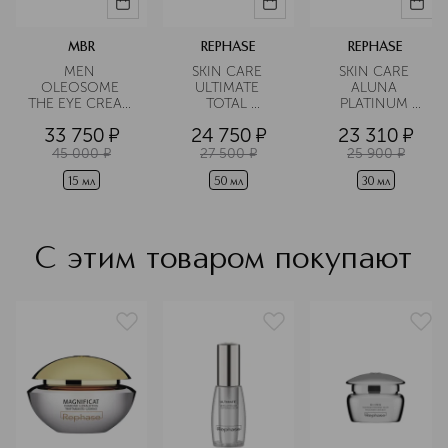
MBR
REPHASE
REPHASE
MEN 
SKIN CARE 
SKIN CARE 
OLEOSOME 
ULTIMATE 
ALUNA 
THE EYE CREAM 
TOTAL 
PLATINUM 
Крем для 
TREATMENT 
SERUM 
33 750
¤
24 750
¤
23 310
¤
области вокруг 
Крем-уход для 
Сыворотка для 
глаз 
лица 
лица 
45 000
¤
27 500
¤
25 900
¤
разглаживающий
антивозрастной
антивозрастная 
придающая 
15 мл
50 мл
30 мл
сияние
С этим товаром покупают