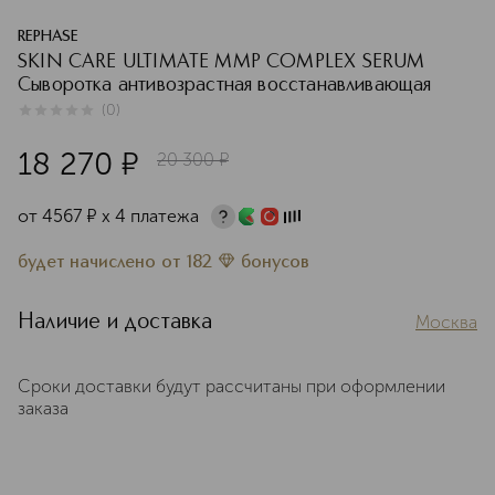
REPHASE
SKIN CARE ULTIMATE MMP COMPLEX SERUM
Сыворотка антивозрастная восстанавливающая
(
0
)
0
из
5
0
18 270
¤
20 300
¤
от
4567
¤
х 4 платежа
будет начислено
от
182
бонусов
Наличие и доставка
Москва
Сроки доставки будут рассчитаны при оформлении
заказа