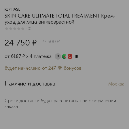
REPHASE
SKIN CARE ULTIMATE TOTAL TREATMENT Крем-
уход для лица антивозрастной
(
0
)
0
из
5
0
24 750
¤
27 500
¤
от
6187
¤
х 4 платежа
будет начислено
от
247
бонусов
Наличие и доставка
Москва
Сроки доставки будут рассчитаны при оформлении
заказа