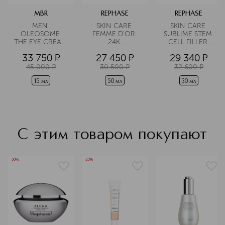
MBR
REPHASE
REPHASE
MEN 
SKIN CARE 
SKIN CARE 
OLEOSOME 
FEMME D'OR 
SUBLIME STEM 
THE EYE CREAM 
24K 
CELL FILLER 
Крем для 
TREATMENT 
Сыворотка для 
33 750
¤
27 450
¤
29 340
¤
области вокруг 
Крем для лица 
лица 
глаз 
восстанавливающий
антивозрастная
45 000
¤
30 500
¤
32 600
¤
разглаживающий
 с эффектом 
сияния
15 мл
50 мл
30 мл
С этим товаром покупают
-50%
-25%