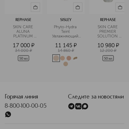
REPHASE
SISLEY
REPHASE
SKIN CARE 
Phyto-Hydra 
SKIN CARE 
ALUNA 
Teint 
PREMIER 
PLATINUM 
Увлажняющий 
SOLUTION 
CREAM Крем 
оттеночный 
Сыворотка для 
17 000
¤
11 145
¤
10 980
¤
для лица 
фитокрем SPF 
лица 
антивозрастной 
15
увлажняющая 
34 000
¤
14 860
¤
12 200
¤
придающий 
восстанавливающа
сияние
50 мл
50 мл
<p class="MsoNormal"><span style="font-size: 12.0pt; lin
Горячая линия
Следите за новостями
8-800-100-00-05