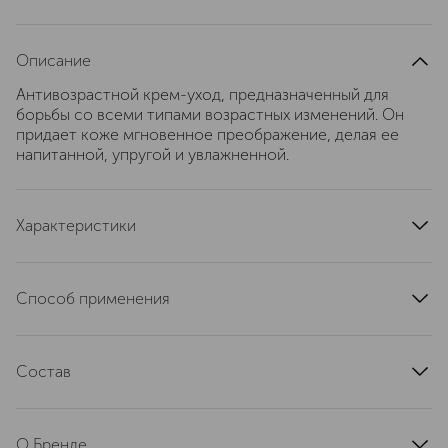
Описание
Антивозрастной крем-уход, предназначенный для
борьбы со всеми типами возрастных изменений. Он
придает коже мгновенное преображение, делая ее
напитанной, упругой и увлажненной.
Характеристики
область применения
лицо
текстура
кремовая
Способ применения
тип кожи
для всех типов
Наносите утром и вечером на очищенную кожу лица,
эффект
антивозрастной
шеи и декольте.
артикул
Состав
090100001
Aqua (Magnetized Water), Cocoglycerides, Glyceryl
stearate, Ethylhexy1 stearate, Propylene glycol, Cetearyl
О Бренде
alcohol, Dicaprylyl carbonate, Dimethicone, Ceteareth-