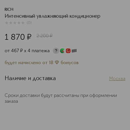
RICH
Интенсивный увлажняющий кондиционер
(
0
)
0
из
5
0
1 870
¤
2 200
¤
от
467
¤
х 4 платежа
будет начислено
от
18
бонусов
Наличие и доставка
Москва
Сроки доставки будут рассчитаны при оформлении
заказа