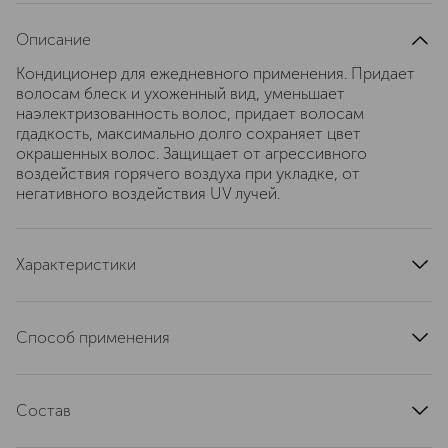
Описание
Кондиционер для ежедневного применения. Придает
волосам блеск и ухоженный вид, уменьшает
наэлектризованность волос, придает волосам
гдадкость, максимально долго сохраняет цвет
окрашенных волос. Защищает от агрессивного
воздействия горячего воздуха при укладке, от
негативного воздействия UV лучей.
Характеристики
эффект
увлажнение
тип продукта
кондиционер
Способ применения
область применения
волосы
Нанести на влажные волосы, смыть через 2-3 минуты.
тип кожи
для всех типов
страна производства
Состав
Китай
артикул
RCH150551
Water (Aqua, Eau), Cetyl Alcohol, Stearyl Alcohol,