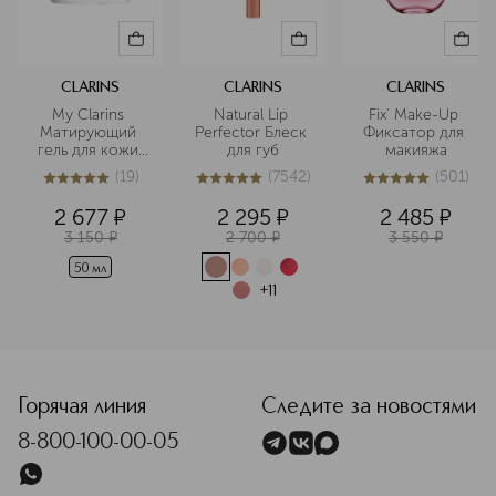
CLARINS
CLARINS
CLARINS
My Clarins 
Natural Lip 
Fix' Make-Up 
Матирующий 
Perfector Блеск 
Фиксатор для 
гель для кожи 
для губ
макияжа
лица, склонной 
(
19
)
(
7542
)
(
501
)
к появлению 
5
из
5
19
5
из
5
7542
5
из
5
501
несовершенств
2 677
¤
2 295
¤
2 485
¤
3 150
¤
2 700
¤
3 550
¤
50 мл
+
11
<p class="MsoNormal"><span style="font-size: 12.0pt; lin
Горячая линия
Следите за новостями
8-800-100-00-05