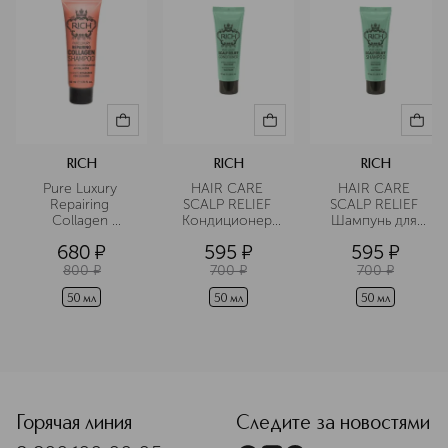
RICH
RICH
RICH
Pure Luxury 
HAIR CARE 
HAIR CARE 
Repairing 
SCALP RELIEF 
SCALP RELIEF 
Collagen 
Кондиционер 
Шампунь для 
Shampoo 
для 
чувствительной 
680
¤
595
¤
595
¤
Шампунь 
чувствительной 
кожи головы в 
восстанавливающий
кожи головы в 
дорожном 
800
¤
700
¤
700
¤
 с 
дорожном 
формате
коллагеновым 
формате
50 мл
50 мл
50 мл
уходом в 
дорожном 
формате
<p class="MsoNormal"><span style="font-size: 12.0pt; line
Горячая линия
Следите за новостями