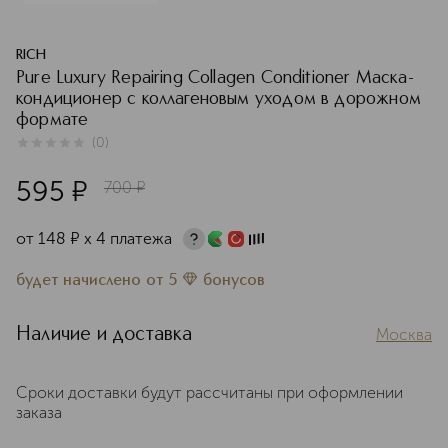
RICH
Pure Luxury Repairing Collagen Conditioner Маска-
кондиционер с коллагеновым уходом в дорожном
формате
(
0
)
0
из
5
0
595
¤
700
¤
от
148
¤
х 4 платежа
будет начислено
от
5
бонусов
Наличие и доставка
Москва
Сроки доставки будут рассчитаны при оформлении
заказа