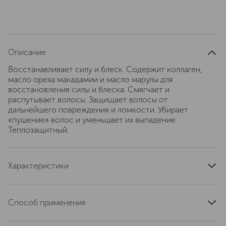
Описание
Восстанавливает силу и блеск. Содержит коллаген,
масло ореха макадамии и масло марулы для
восстановления силы и блеска. Смягчает и
распутывает волосы. Защищает волосы от
дальнейшего повреждения и ломкости. Убирает
«пушение» волос и уменьшает их выпадение.
Теплозащитный.
Характеристики
эффект
уход
область применения
волосы
Способ применения
тип продукта
кондиционер
Нанести на подсушенные волосы на 2-3 мин, обильно
тип кожи
для всех типов