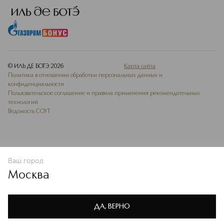
© ИЛЬ ДЕ БОТЭ
2026
Карта сайта
Политика в отношении обработки персональных данных и
конфиденциальности
Пользовательское соглашение и правила применения рекомендательных
технологий
Ведомость СОУТ
Ваш город
В КОРЗИНУ
КУПИТЬ СЕЙЧАС
Москва
Мы используем cookie-файлы и сервисы веб-аналитики. Они
необходимы для улучшения работы сайта. Подробнее –
OK
в
Политике конфиденциальности
ДА, ВЕРНО