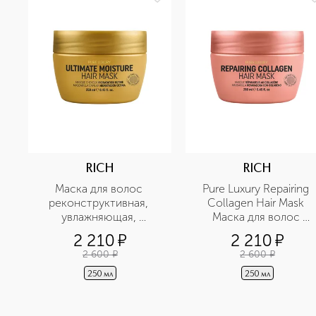
RICH
RICH
Маска для волос 
Pure Luxury Repairing 
реконструктивная, 
Collagen Hair Mask 
увлажняющая, 
Маска для волос 
придающая здоровый 
восстанавливающая с 
2 210
¤
2 210
¤
блеск
коллагеновым уходом
2 600
¤
2 600
¤
250 мл
250 мл