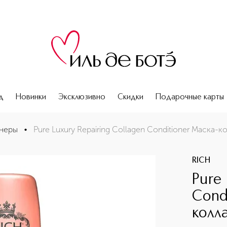
д
Новинки
Эксклюзивно
Скидки
Подарочные карты
ндиционер с коллагеновым уходом
неры
•
Pure Luxury Repairing Collagen Conditioner Маска
RICH
Pure 
Cond
колл