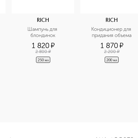
RICH
RICH
Шампунь для 
Кондиционер для 
блондинок
придания объема
1 820
¤
1 870
¤
2 800
¤
2 200
¤
250 мл
200 мл
-height: 107%; color: #00b0f0;">Pure Luxury Repairing Col