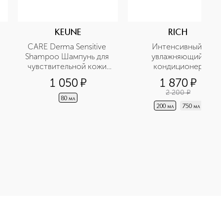
KEUNE
RICH
CARE Derma Sensitive 
Интенсивный 
Shampoo Шампунь для 
увлажняющий 
чувствительной кожи 
кондиционер
головы в дорожном 
1 050
¤
1 870
¤
формате
2 200
¤
80 мл
200 мл
750 мл
lagen Conditioner Маска-кондиционер с коллагеновым уходом 