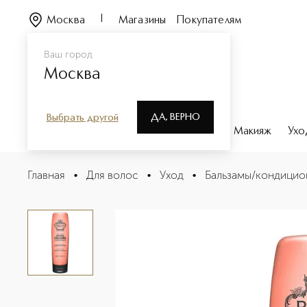
Москва
Магазины
Покупателям
Ваш город
Москва
ДА, ВЕРНО
Выбрать другой
Каталог
Бренды
Парфюмерия
Макияж
Ухо
Pure Luxury Repairing Collagen Conditioner Маска-ко
Главная
•
Для волос
•
Уход
•
Бальзамы/кондицио
Описание
Характеристики