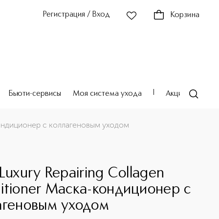
Регистрация / Вход
Корзина
Бьюти-сервисы
Моя система ухода
Акции
Театр
-кондиционер с коллагеновым уходом
Luxury Repairing Collagen
itioner Маска-кондиционер с
агеновым уходом