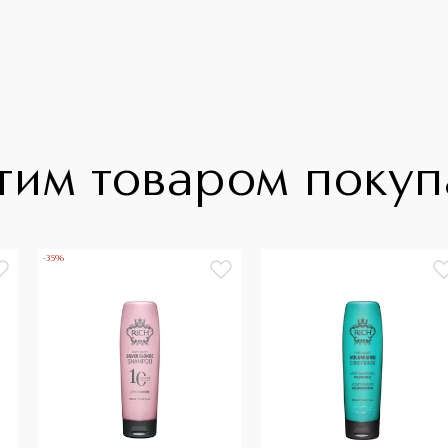
тим товаром поку
-35%