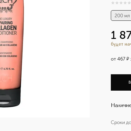
0
из
5
0
200 мл
1 8
будет н
от
467
¤
В
Наличие
Сроки до