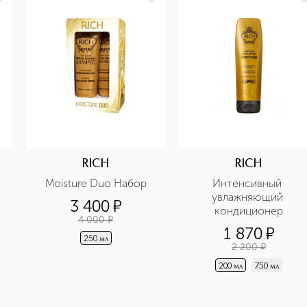
RICH
RICH
Moisture Duo Набор
Интенсивный 
увлажняющий 
3 400
¤
кондиционер
4 000
¤
1 870
¤
250 мл
2 200
¤
200 мл
750 мл