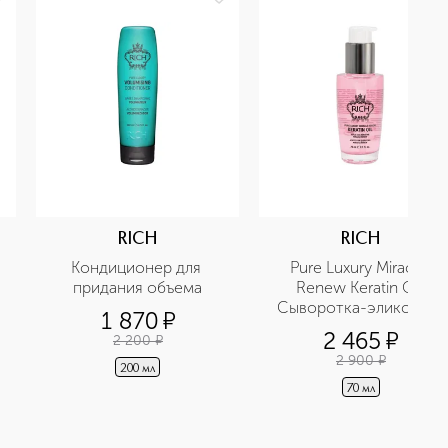
RICH
RICH
Кондиционер для 
Pure Luxury Miracle 
придания объема
Renew Keratin Oil 
Сыворотка-эликсир с 
1 870
¤
кератином Чудесное 
2 465
¤
2 200
¤
возрождение
2 900
¤
200 мл
70 мл