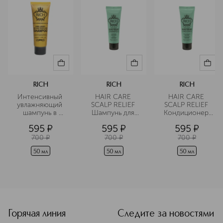
RICH
RICH
RICH
Интенсивный 
HAIR CARE 
HAIR CARE 
увлажняющий 
SCALP RELIEF 
SCALP RELIEF 
шампунь в 
Шампунь для 
Кондиционер 
дорожном 
чувствительной 
для 
595
¤
595
¤
595
¤
формате
кожи головы в 
чувствительной 
дорожном 
кожи головы в 
700
¤
700
¤
700
¤
формате
дорожном 
формате
50 мл
50 мл
50 мл
<p class="MsoNormal"><span style="font-size: 12.0pt; lin
Горячая линия
Следите за новостями