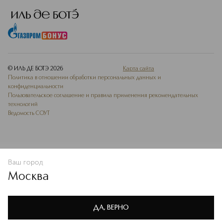
© ИЛЬ ДЕ БОТЭ
2026
Карта сайта
Политика в отношении обработки персональных данных и
конфиденциальности
Пользовательское соглашение и правила применения рекомендательных
технологий
Ведомость СОУТ
Ваш город
В КОРЗИНУ
КУПИТЬ СЕЙЧАС
Москва
Мы используем cookie-файлы и сервисы веб-аналитики. Они
необходимы для улучшения работы сайта. Подробнее –
OK
в
Политике конфиденциальности
ДА, ВЕРНО