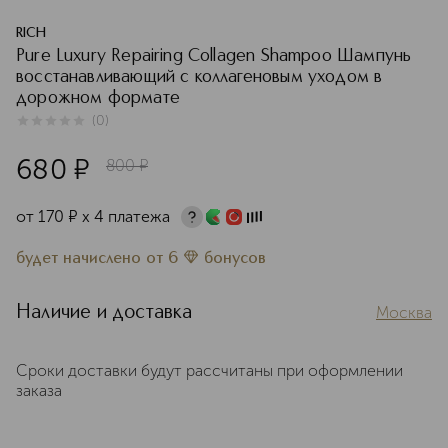
RICH
Pure Luxury Repairing Collagen Shampoo Шампунь
восстанавливающий с коллагеновым уходом в
дорожном формате
(
0
)
0
из
5
0
680
¤
800
¤
от
170
¤
х 4 платежа
будет начислено
от
6
бонусов
Наличие и доставка
Москва
Сроки доставки будут рассчитаны при оформлении
заказа