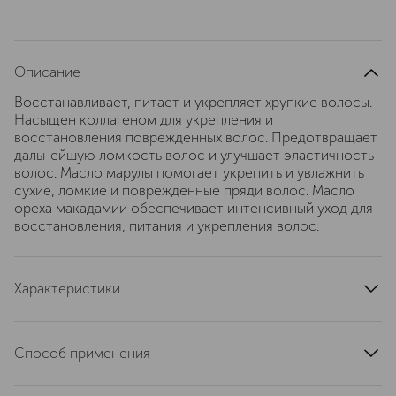
Описание
Восстанавливает, питает и укрепляет хрупкие волосы.
Насыщен коллагеном для укрепления и
восстановления поврежденных волос. Предотвращает
дальнейшую ломкость волос и улучшает эластичность
волос. Масло марулы помогает укрепить и увлажнить
сухие, ломкие и поврежденные пряди волос. Масло
ореха макадамии обеспечивает интенсивный уход для
восстановления, питания и укрепления волос.
Характеристики
эффект
восстановление
область применения
волосы
Способ применения
тип кожи
для всех типов
Нанести на влажные волосы, помассировать и смыть.
страна производства
Китай