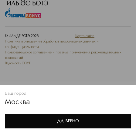
© ИЛЬ ДЕ БОТЭ
2026
Карта сайта
Политика в отношении обработки персональных данных и
конфиденциальности
Пользовательское соглашение и правила применения рекомендательных
технологий
Ведомость СОУТ
Ваш город
В КОРЗИНУ
КУПИТЬ СЕЙЧАС
Москва
Мы используем cookie-файлы и сервисы веб-аналитики. Они
необходимы для улучшения работы сайта. Подробнее –
OK
в
Политике конфиденциальности
ДА, ВЕРНО