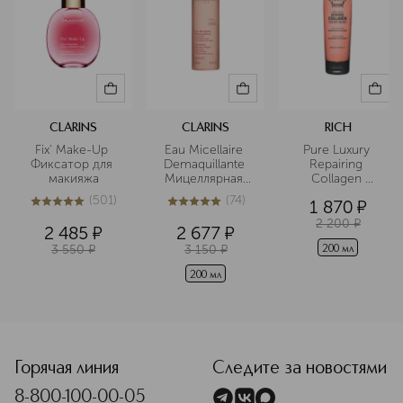
CLARINS
CLARINS
RICH
Fix' Make-Up 
Eau Micellaire 
Pure Luxury 
Фиксатор для 
Demaquillante 
Repairing 
макияжа
Мицеллярная 
Collagen 
вода для 
Conditioner 
(
501
)
(
74
)
1 870
¤
чувствительной 
Маска-
5
из
5
501
5
из
5
74
кожи
кондиционер с 
2 200
¤
2 485
¤
2 677
¤
коллагеновым 
3 550
¤
3 150
¤
уходом
200 мл
200 мл
<p class="MsoNormal"><span style="font-size: 12.0pt; lin
Горячая линия
Следите за новостями
8-800-100-00-05