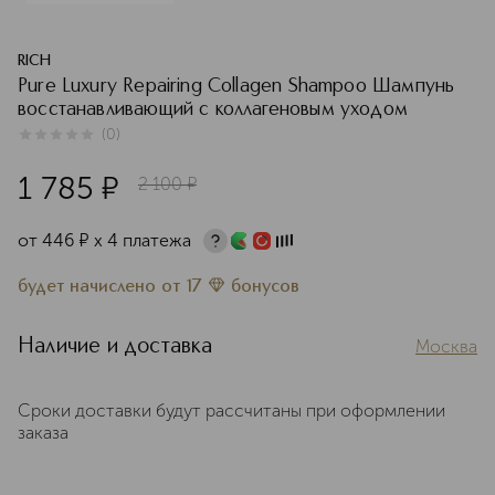
RICH
Pure Luxury Repairing Collagen Shampoo Шампунь
восстанавливающий с коллагеновым уходом
(
0
)
0
из
5
0
1 785
¤
2 100
¤
от
446
¤
х 4 платежа
будет начислено
от
17
бонусов
Наличие и доставка
Москва
Сроки доставки будут рассчитаны при оформлении
заказа