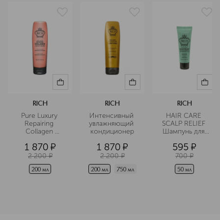
Подробнее
RICH
RICH
RICH
Pure Luxury 
Интенсивный 
HAIR CARE 
Repairing 
увлажняющий 
SCALP RELIEF 
Collagen 
кондиционер
Шампунь для 
Conditioner 
чувствительной 
1 870
¤
1 870
¤
595
¤
Маска-
кожи головы в 
кондиционер с 
дорожном 
2 200
¤
2 200
¤
700
¤
коллагеновым 
формате
уходом
200 мл
200 мл
750 мл
50 мл
<p class="MsoNormal"><span style="font-size: 12.0pt; lin