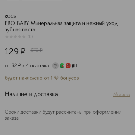
ROCS
PRO BABY Минеральная защита и нежный уход
зубная паста
(
0
)
0
из
5
0
129
¤
370
¤
от
32
¤
х 4 платежа
будет начислено
от
1
бонусов
Наличие и доставка
Москва
Сроки доставки будут рассчитаны при оформлении
заказа