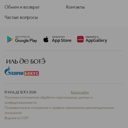
формул без фтора, которые при
Обмен и возврат
Контакты
этом обеспечивают доказанную
защиту от кариеса. На разработки
Частые вопросы
бренда оформлено более 50
патентов по всему миру, а
продукция R.O.C.S. помогает
миллионам людей заботиться о
здоровье зубов и улучшать качество
жизни.
Подробнее
© ИЛЬ ДЕ БОТЭ
2026
Карта сайта
Политика в отношении обработки персональных данных и
конфиденциальности
Пользовательское соглашение и правила применения рекомендательных
технологий
Ведомость СОУТ