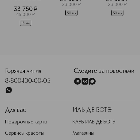
Крем для 
23 000
¤
23 000
¤
33 750
¤
области вокруг 
глаз 
50 мл
50 мл
45 000
¤
разглаживающий
15 мл
<p class="MsoNormal"><span style="font-size: 12.0pt; line
Горячая линия
Следите за новостями
8-800-100-00-05
Для вас
ИЛЬ ДЕ БОТЭ
Подарочные карты
КЛУБ ИЛЬ ДЕ БОТЭ
Сервисы красоты
Магазины