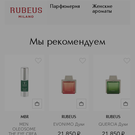
воплощающие любовь итальянцев к
dolce vita (сладкой жизни).
Парфюмерия
Женские
ароматы
Особенностью коллекции являются
яркие жизнерадостные ароматы,
использование редких компонентов,
ручное производство и визуальное
оформление, отдающее дань
Мы рекомендуем
итальянским художественным
традициям.
Подробнее
MBR
RUBEUS
RUBEUS
MEN 
EVONIMO Духи
QUERCIA Духи
OLEOSOME 
21 850
¤
21 850
¤
THE EYE CREAM 