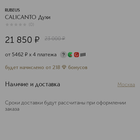
RUBEUS
CALICANTO Духи
(
0
)
0
из
5
0
21 850
¤
23 000
¤
от
5462
¤
х 4 платежа
будет начислено
от
218
бонусов
Наличие и доставка
Москва
Сроки доставки будут рассчитаны при оформлении
заказа