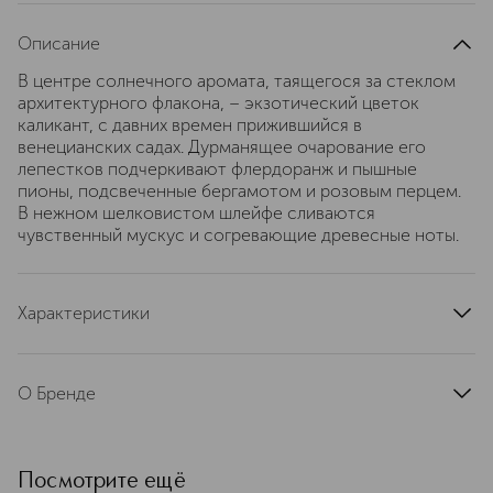
Описание
В центре солнечного аромата, таящегося за стеклом
архитектурного флакона, – экзотический цветок
каликант, с давних времен прижившийся в
венецианских садах. Дурманящее очарование его
лепестков подчеркивают флердоранж и пышные
пионы, подсвеченные бергамотом и розовым перцем.
В нежном шелковистом шлейфе сливаются
чувственный мускус и согревающие древесные ноты.
Характеристики
страна производства
Италия
артикул
RUGV50CAL
О Бренде
Ароматы RUBEUS ― это роскошные
парфюмерные композиции из
сердца Италии (Милан),
Посмотрите ещё