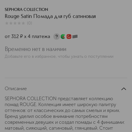
SEPHORA COLLECTION
Rouge Satin Помада для губ сатиновая
(
0
)
0
из
5
0
от
312
¤
х 4 платежа
Временно нет в наличии
Добавьте его в избранное, чтобы узнать о поступлении
Описание
SEPHORA COLLECTION представляет коллекцию
помад ROUGE. Коллекция имеет широкую палитру
оттенков: от классических до самых смелых и ярких.
Бренд уделил особое внимание потребностям
современных девушек и создал помады с 4 финишами:
матовый, сияющий, сатиновый, глянцевый. Стоит