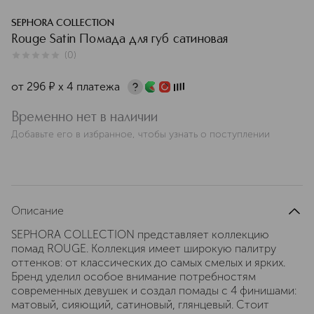
SEPHORA COLLECTION
Rouge Satin Помада для губ сатиновая
(
0
)
0
из
5
0
от
296
¤
х 4 платежа
Временно нет в наличии
Добавьте его в избранное, чтобы узнать о поступлении
Описание
SEPHORA COLLECTION представляет коллекцию
помад ROUGE. Коллекция имеет широкую палитру
оттенков: от классических до самых смелых и ярких.
Бренд уделил особое внимание потребностям
современных девушек и создал помады с 4 финишами:
матовый, сияющий, сатиновый, глянцевый. Стоит