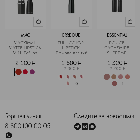
MAC
ERRE DUE
ESSENTIAL
MACXIMAL 
FULL COLOR 
ROUGE 
MATTE LIPSTICK 
LIPSTICK 
CACHEMIRE 
MINI Губная 
Помада для губ
SUPREME 
помада в 
Помада для губ
2 100
¤
1 680
¤
1 320
¤
дорожном 
формате
2 800
¤
2 200
¤
+
6
+
1
<p class="MsoNormal"><span style="font-size: 12.0pt; line
Горячая линия
Следите за новостями
8-800-100-00-05